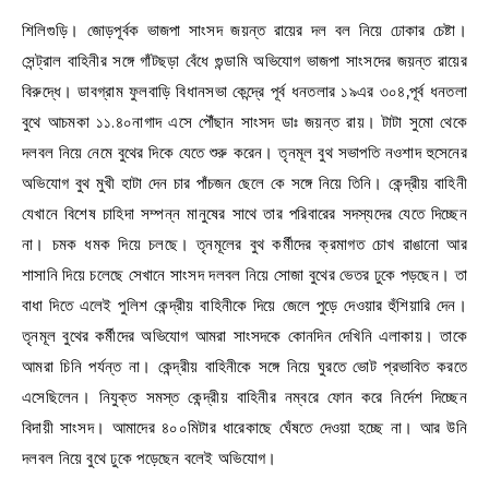
শিলিগুড়ি। জোড়পূর্বক ভাজপা সাংসদ জয়ন্ত রায়ের দল বল নিয়ে ঢোকার চেষ্টা।
সেন্ট্রাল বাহিনীর সঙ্গে গাঁটছড়া বেঁধে গুন্ডামি অভিযোগ ভাজপা সাংসদের জয়ন্ত রায়ের
বিরুদ্ধে। ডাবগ্রাম ফুলবাড়ি বিধানসভা কেন্দ্রে পূর্ব ধনতলার ১৯এর ৩০৪,পূর্ব ধনতলা
বুথে আচমকা ১১.৪০নাগাদ এসে পৌঁছান সাংসদ ডাঃ জয়ন্ত রায়। টাটা সুমো থেকে
দলবল নিয়ে নেমে বুথের দিকে যেতে শুরু করেন। তৃনমূল বুথ সভাপতি নওশাদ হুসেনের
অভিযোগ বুথ মুখী হাটা দেন চার পাঁচজন ছেলে কে সঙ্গে নিয়ে তিনি। কেন্দ্রীয় বাহিনী
যেখানে বিশেষ চাহিদা সম্পন্ন মানুষের সাথে তার পরিবারের সদস্যদের যেতে দিচ্ছেন
না। চমক ধমক দিয়ে চলছে। তৃনমূলের বুথ কর্মীদের ক্রমাগত চোখ রাঙানো আর
শাসানি দিয়ে চলেছে সেখানে সাংসদ দলবল নিয়ে সোজা বুথের ভেতর ঢুকে পড়ছেন। তা
বাধা দিতে এলেই পুলিশ কেন্দ্রীয় বাহিনীকে দিয়ে জেলে পুড়ে দেওয়ার হুঁশিয়ারি দেন।
তৃনমূল বুথের কর্মীদের অভিযোগ আমরা সাংসদকে কোনদিন দেখিনি এলাকায়। তাকে
আমরা চিনি পর্যন্ত না। কেন্দ্রীয় বাহিনীকে সঙ্গে নিয়ে ঘুরতে ভোট প্রভাবিত করতে
এসেছিলেন। নিযুক্ত সমস্ত কেন্দ্রীয় বাহিনীর নম্বরে ফোন করে নির্দেশ দিচ্ছেন
বিদায়ী সাংসদ। আমাদের ৪০০মিটার ধারেকাছে ঘেঁষতে দেওয়া হচ্ছে না। আর উনি
দলবল নিয়ে বুথে ঢুকে পড়েছেন বলেই অভিযোগ।