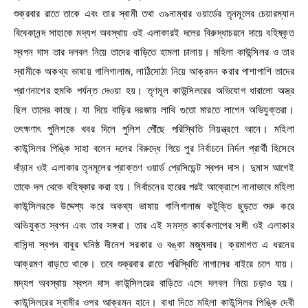
শুক্রবার রাতে তাকে এবং তার স্বামী তথা ৩৯নাম্বার ওয়ার্ডের তৃনমূলের চেয়ারম্যান
বিবেকানন্দ সাহাকে মদ্যপ অবস্থায় ওই এলাকারই দলের বিরুদ্ধাচরনে দায়ে বহিষ্কৃত
স্বপন দাস তার দলবল নিয়ে তাদের বাড়িতে হামলা চালায়। মহিলা কাউন্সিলর ও তার
স্বামীকে অকথ্য ভাষায় গালিগালাজ, লাঠিসোঠা নিয়ে আক্রমন করার পাশাপাশি তাদের
প্রাণনাশের হুমকি পর্যন্ত দেওয়া হয়। তৃণমূল কাউন্সিলরের অভিযোগ ধারালো অস্ত্র
ছিল তাদের কাছে। যা দিয়ে বাড়ির দরজায় লাথি গুতো মারতে লাগেন অভিযুক্তরা।
তৎক্ষণাৎ পুলিশকে খবর দিলে পুলিশ পৌঁছে পরিস্থিতি নিয়ন্ত্রণে আনে। মহিলা
কাউন্সিলর পিঙ্কি সাহা বলেন দলের বিরুদ্ধে গিয়ে পুর নির্বাচনে নির্দল প্রার্থী হিসেবে
দাঁড়ান ওই এলাকার তৃনমূলের প্রাক্তণ ওয়ার্ড প্রেসিডেন্ট স্বপন দাস। দুমাস আগেই
তাকে দল থেকে বহিষ্কার করা হয়। নির্বাচনের হারের পরই আক্রোশে নানাভাবে মহিলা
কাউন্সিলরকে উদ্দেশ্য করে অকথ্য ভাষায় গালিগালাজ কটুক্তি ছুড়তে শুরু করে
অভিযুক্ত স্বপন এবং তার সঙ্গরা। তার এই সমস্ত কার্যকলাপের সঙ্গী ওই এলাকার
বাসিন্দা স্বপন বাবুর ঘনিষ্ঠ দীনেশ সরকার ও বঙ্কা মজুমদার। ক্রমাগত এ ধরনের
আক্রমণ বাড়তে থাকে। তবে শুক্রবার রাতে পরিস্থিতি নাগালের বাইরে চলে যায়।
মদ্যপ অবস্থায় স্বপন দাস কাউন্সিলরের বাড়িতে এসে দলবল নিয়ে চড়াও হয়।
কাউন্সিলরের স্বামীর ওপর আক্রমন হানে। বাধা দিতে মহিলা কাউন্সিলর পিঙ্কি দেবী