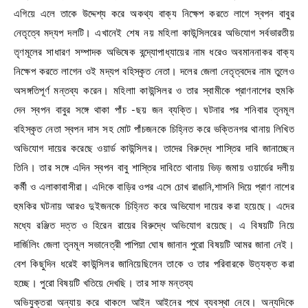
এগিয়ে এলে তাকে উদ্দেশ্য করে অকথ্য বাক্য নিক্ষেপ করতে লাগে স্বপন বাবুর
নেতৃত্বে মদ্যপ দলটি। এখানেই শেষ নয় মহিলা কাউন্সিলরের অভিযোগ সর্বভারতীয়
তৃণমূলের সাধারণ সম্পাদক অভিষেক বন্দ্যোপাধ্যায়ের নাম ধরেও অবমাননাকর বাক্য
নিক্ষেপ করতে লাগেন ওই মদ্যপ বহিস্কৃত নেতা। দলের জেলা নেতৃত্বদের নাম তুলেও
অসঙ্গতিপূর্ণ মন্তব্য করেন। মহিলাা কাউন্সিলর ও তার স্বামীকে প্রাণনাশের হুমকি
দেন স্বপন বাবুর সঙ্গে থাকা পাঁচ -ছয় জন ব্যক্তি। ঘটনার পর শনিবার তৃনমূল
বহিস্কৃত নেতা স্বপন দাস সহ মোট পাঁচজনকে চিহ্নিত করে ভক্তিনগর থানায় লিখিত
অভিযোগ দায়ের করেছে ওয়ার্ড কাউন্সিলর। তাদের বিরুদ্ধে শাস্তির দাবি জানাচ্ছেন
তিনি। তার সঙ্গে এদিন স্বপন বাবু শাস্তির দাবিতে থানায় ভিড় জমায় ওয়ার্ডের দলীয়
কর্মী ও এলাকাবাসীরা। এদিকে বাড়ির ওপর এসে চোখ রাঙানি,শাসনি দিয়ে প্রাণ নাশের
হুমকির ঘটনায় আরও দুইজনকে চিহ্নিত করে অভিযোগ দায়ের করা হয়েছে। এদের
মধ্যে রঞ্জিত দত্ত ও হিরেন রায়ের বিরুদ্ধে অভিযোগ রয়েছে। এ বিষয়টি নিয়ে
দার্জিলিং জেলা তৃনমূল সভানেত্রী পাপিয়া ঘোষ জানান পুরো বিষয়টি আমর জানা নেই।
বেশ কিছুদিন ধরেই কাউন্সিলর জানিয়েছিলেন তাকে ও তার পরিবারকে উত্যক্ত করা
হচ্ছে। পুরো বিষয়টি খতিয়ে দেখছি। তার সাফ মন্তব্য
অভিযুক্তরা অন্যায় করে থাকলে আইন আইনের পথে ব্যবস্থা নেবে। অন্যদিকে