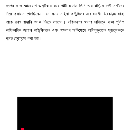
স্বপন দাসে অভিযোগ অস্বীকার করে পাল্টা জানান তিনি তার বাড়িতে সঙ্গী সাথীদের
নিয়ে ক্যারাম খেলছিলেন। সে সময় মহিলা কাউন্সিলর এর স্বামী বিবেকানন্দ সাহা
তাকে চোখ রাঙানি ধমক দিতেে লাাগেন। ভক্তিনগর থানার দায়িত্বে থাকা পুলিশ
আধিকারিক জানান কাউন্সিলরের ওপর হামলার অভিযোগে অভিযুক্তদের প্রত্যেককে
দ্রুত গ্রেপ্তার করা হবে।