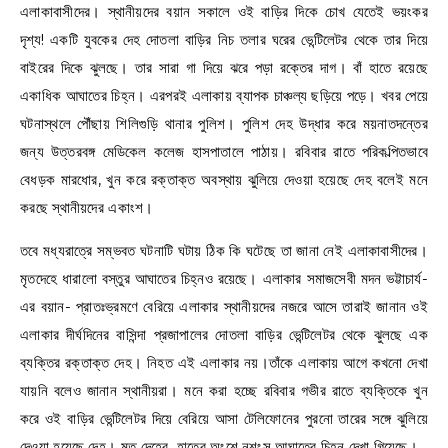
এলাকাবাসীদের। স্থানীয়দের বয়ান সকালে ওই বাড়ির দিকে চোখ যেতেই ভয়ংকর
দৃশ্য! একটি যুবকের দেহ দোতলা বাড়ির নিচ তলার ঘরের ভেন্টিলেটর থেকে তার দিয়ে
বাইরের দিকে ঝুলছে। তার সারা গা দিয়ে ঝরে পড়া রক্তের দাগ। বাঁ হাতে রয়েছে
একাধিক আঘাতের চিহ্ন। এরপরই এলাকায় ব্যাপক চাঞ্চল্য ছড়িয়ে পড়ে। খবর পেয়ে
ঘটনাস্থলে পৌঁছায় শিলিগুড়ি থানার পুলিশ। পুলিশ দেহ উদ্ধার করে ময়নাতদন্তের
জন্য উত্তরবঙ্গ মেডিকেল কলেজ হাসপাতালে পাঠায়। রবিবার রাতে পরিকল্পিতভাবে
বেধড়ক মারধোর, খুন করে রক্তাক্ত অবস্থায় ঝুলিয়ে দেওয়া হয়েছে দেহ বলেই মনে
করছে স্থানীয়দের একাংশ।
তবে মধ্যরাত্রে সম্ভবত ঘটনাটি ঘটায় ঠিক কি ঘটেছে তা জানা নেই এলাকাবাসীদের।
মৃতদেহে ধারালো বস্তুর আঘাতের চিহ্নও রয়েছে। এলাকার সমাজসেবী মদন ভট্টাচার্য-
এর বয়ান- প্রাতঃভ্রমণে বেরিয়ে এলাকার স্থানীয়দের নজরে আসে তারাই জানান ওই
এলাকার দীর্ঘদিনের বাসিন্দা প্রজাপালের দোতলা বাড়ির ভেন্টিলেটর থেকে ঝুলছে এক
ব্যক্তির রক্তাক্ত দেহ। নিহত এই এলাকার নয়।তাঁকে এলাকায় আগে কখনো দেখা
যায়নি বলেও জানান স্থানীয়রা। মনে করা হচ্ছে রবিবার গভীর রাতে ব্যক্তিকে খুন
করে ওই বাড়ির ভেন্টিলেটর দিয়ে বেরিয়ে আসা টেলিফোনের পুরনো তারের সঙ্গে ঝুলিয়ে
দেওয়া হয়েছে দেহ। মৃত দেহের হাতের অংশে নৃশংস আঘাতের চিহ্ন দেখা গিয়েছে।