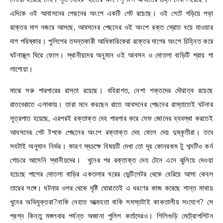
এদিকে ওই আবাসনের পেছনের অংশে একটি গেট রয়েছে। ওই গেটে গড়িয়ে পড়া
রক্তের দাগ নজরে আসছে, আবসনের পেছনের ওই অংশে রক্ত স্রোত বয়ে যাওয়ার
দাগ পরিষ্কার। পুলিশের তদন্তকারী আধিকারিকেরা রক্তের দাগের অংশে চিহ্নিত করে
ঘটনাস্থ্ল ঘিরে ফেলে। স্থানীয়দের অনুমান ওই আবসন ও দোতলা বাড়িটি প্রায় গা
লাগোয়া।
মাঝে সরু পারপারের রাস্তা রয়েছে। বহিরাগত, নেশা শক্তদের দৌরাত্ব রয়েছে
রাতবেরাতে এলাকায়। তারা মনে করছেন রাতে আবসনের পেছনের রাস্তাতেই ঘটনার
সূত্রপাত হয়েছে, এরপরই রক্তাক্ত দেহ পারপার করে সেফ জোনের ব্যবস্থা করতেই
আবসনের গেট টপকে পেছনের অংশে রক্তাক্ত দেহ ফেলে দেয় দুষ্কৃতীরা। তবে
সবটাই অনুমান নির্ভর। কারণ স্বচক্ষে বিষয়টি দেখা তো দূর কোনরকম টু শব্দটিও কর্ন
গোচরে আসেনি স্থানীয়দের। খুনের পর রক্তাক্ত দেহ টেনে এনে ঝুলিয়ে দেওয়া
হয়েছে পাশের দোতলা বাড়ির একতলার ঘরের ভেন্টিলেটর থেকে বেরিয়ে আসা কেবল
তারের সঙ্গে। ঘটনার ওপর থেকে দৃষ্টি ঘোরাতেই এ ধরণের কাজ করেছে শান্ত মাথায়
খুনের অভিযুক্তরা?নাকি নেহাত আত্মহতা বাকি সমস্তটাই কাকতালীয় সংযোগ? সে
প্রশ্ন কিন্তু মঙ্গলবার পর্যন্ত অজানা পুলিশ কর্তাদেরও। শিলিগুড়ি মেট্রোপলিটন