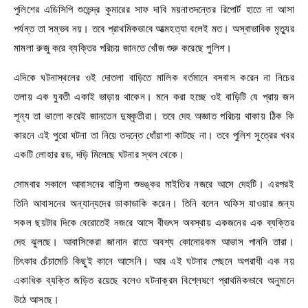
পুলিশের এডিসিপি শুভেন্দ্র কুমারের সাফ দাবি ময়নাতদন্তের রিপোর্ট হাতে না আসা
পর্যন্ত তা সম্ভব নয়। তবে প্রাথমিকভাবে আত্মহত্যা বলেই মত। অস্বাভাবিক মৃত্যুর
মামলা রুজু করে ব্যক্তির পরিচয় জানতে খোঁজ শুরু করেছে পুলিশ।
এদিকে ঘটনাস্থলের ওই দোতলা বাড়িতে মালিক বর্তমানে বসবাস করেন না নিচের
তলায় এক যুবতী একাই ভাড়ায় থাকেন। মনে করা হচ্ছে ওই বাড়িটি যে প্রায় জন
শূন্য তা ভালো করেই জানতেন দুষ্কৃতীরা। তবে দেহ অজ্ঞাত পরিচয় থাকায় ঠিক কি
কারনে এই পুরো ঘটনা তা নিয়ে তদন্তে ধোঁয়াশা কাটছে না। তবে পুলিশ সূত্রের খবর
একটি লোহার রড, দড়ি মিলেছে ঘটনার স্থল থেকে।
সোমবার সকালে আবাসনের বাসিন্দা শুভঙ্কর মাইতির নজরে আসে দেহটি। এরপরই
তিনি আবাসনের অন্যান্যদের ডাকাডাকি করেন। তিনি বলেন অফিস যাওয়ার জন্য
সকল ছয়টার দিকে বেরোতেই নজরে আসে বীভৎস অবস্থায় একজনের এক ব্যক্তির
দেহ ঝুলছে। আবাসিকেরা জানান রাতে অবশ্য কোনোরকম আভাস পাননি তারা।
চিৎকার চেঁচামেচি কিছুই কানে আসেনি। আর এই ঘটনার পেছনে অপরাধী এক নয়
একাধিক ব্যক্তি জড়িত রয়েছে বলেও ঘটনাক্রম বিশ্লেষণে প্রাথমিকভাবে অনুমানে
উঠে আসছে।