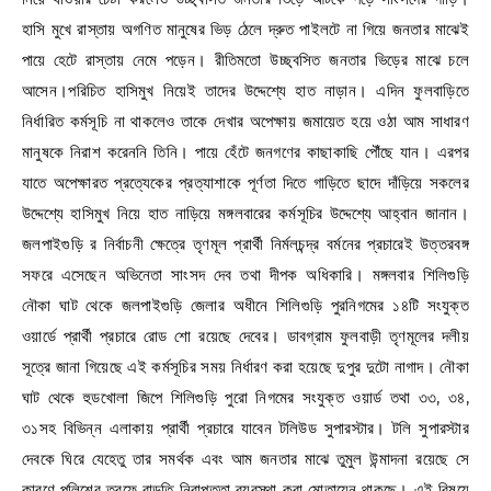
হাসি মুখে রাস্তায় অগণিত মানুষের ভিড় ঠেলে দ্রুত পাইলটে না গিয়ে জনতার মাঝেই
পায়ে হেটে রাস্তায় নেমে পড়েন। রীতিমতো উচ্ছ্বসিত জনতার ভিড়ের মাঝে চলে
আসেন।পরিচিত হাসিমুখ নিয়েই তাদের উদ্দেশ্যে হাত নাড়ান। এদিন ফুলবাড়িতে
নির্ধারিত কর্মসূচি না থাকলেও তাকে দেখার অপেক্ষায় জমায়েত হয়ে ওঠা আম সাধারণ
মানুষকে নিরাশ করেননি তিনি। পায়ে হেঁটে জনগণের কাছাকাছি পৌঁছে যান। এরপর
যাতে অপেক্ষারত প্রত্যেকের প্রত্যাশাকে পূর্ণতা দিতে গাড়িতে ছাদে দাঁড়িয়ে সকলের
উদ্দেশ্যে হাসিমুখ নিয়ে হাত নাড়িয়ে মঙ্গলবারের কর্মসূচির উদ্দেশ্যে আহ্বান জানান।
জলপাইগুড়ি র নির্বাচনী ক্ষেত্রে তৃণমূল প্রার্থী নির্মলচন্দ্র বর্মনের প্রচারেই উত্তরবঙ্গ
সফরে এসেছেন অভিনেতা সাংসদ দেব তথা দীপক অধিকারি। মঙ্গলবার শিলিগুড়ি
নৌকা ঘাট থেকে জলপাইগুড়ি জেলার অধীনে শিলিগুড়ি পুরনিগমের ১৪টি সংযুক্ত
ওয়ার্ডে প্রার্থী প্রচারে রোড শো রয়েছে দেবের। ডাবগ্রাম ফুলবাড়ী তৃণমূলের দলীয়
সূত্রে জানা গিয়েছে এই কর্মসূচির সময় নির্ধারণ করা হয়েছে দুপুর দুটো নাগাদ। নৌকা
ঘাট থেকে হুডখোলা জিপে শিলিগুড়ি পুরো নিগমের সংযুক্ত ওয়ার্ড তথা ৩৩, ৩৪,
৩১সহ বিভিন্ন এলাকায় প্রার্থী প্রচারে যাবেন টলিউড সুপারস্টার। টলি সুপারস্টার
দেবকে ঘিরে যেহেতু তার সমর্থক এবং আম জনতার মাঝে তুমুল উন্মাদনা রয়েছে সে
কারণে পুলিশের তরফে বাড়তি নিরাপত্তা ব্যবস্থা করা মোতায়েন থাকছে। এই বিষয়ে