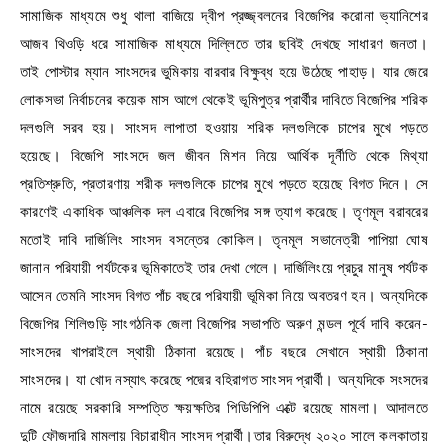
সামাজিক মাধ্যমে শুধু থালা বাজিয়ে দ্বীপ প্রজ্জ্বলনের বিজেপির করোনা ভ্যানিশের
আজব থিওড়ি ধরে সামাজিক মাধ্যমে দিল্লিতে তার ছবিই দেখছে সাধারণ জনতা।
তাই পোস্টার ম্যান সাংসদের ভুমিকায় বারবার বিক্ষুব্ধ হয়ে উঠেছে পাহাড়। যার জেরে
লোকসভা নির্বাচনের কয়েক মাস আগে থেকেই ভূমিপুত্র প্রার্থীর দাবিতে বিজেপির শরিক
দলগুলি সরব হয়। সাংসদ লাপাতা হওয়ায় শরিক দলগুলিকে চাপের মুখে পড়তে
হয়েছে। বিজেপি সাংসদে জল জীবন মিশন নিয়ে আর্থিক দূর্নীতি থেকে মিথ্যা
প্রতিশ্রুতি, প্রতারণায় শরীক দলগুলিকে চাপের মুখে পড়তে হয়েছে বিগত দিনে। সে
কারণেই একাধিক আঞ্চলিক দল এবারে বিজেপির সঙ্গ ত্যাগ করেছে। তৃণমূল বরাবরের
মতোই দাবি দার্জিলিং সাংসদ বসন্তের কোকিল। তৃনমূল সভানেত্রী পাপিয়া ঘোষ
জানান পরিযায়ী পর্যটকের ভূমিকাতেই তার দেখা গেলে। দার্জিলিংয়ে প্রচুর মানুষ পর্যটক
আসেন তেমনি সাংসদ বিগত পাঁচ বছরে পরিযায়ী ভূমিকা নিয়ে অবতরণ হন। অন্যদিকে
বিজেপির শিলিগুড়ি সাংগঠনিক জেলা বিজেপির সভাপতি অরুণ মন্ডল পূর্বে দাবি করেন-
সাংসদের খাপরাইলে স্থায়ী ঠিকানা রয়েছে। পাঁচ বছরে সেখানে স্থায়ী ঠিকানা
সাংসদের। যা খোদ নস্যাৎ করেছে পদ্মের বহিরাগত সাংসদ প্রার্থী। অন্যদিকে সংসদের
নামে রয়েছে সরকারি সম্পত্তি ক্ষয়ক্ষতির পিডিপিপি এক্টে রয়েছে মামলা। আদালতে
দুটি ফৌজদারি মামলায় বিচারাধীন সাংসদ প্রার্থী।তার বিরুদ্ধে ২০২০ সালে কলকাতায়