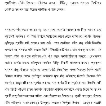
স্থায়ীভাবে সেঁটে দিয়েছেন বহিরাগত তকমা। বিভিন্ন সময়তে সাংসদে নিখোঁজের
পোস্টারে সরগরম হয়ে উঠেছে দার্জিলিং পাহাড়ি ক্ষেত্র।
সমতলেও পাঁচ বছরে শহরের বড় অংশে দেখা মেলেনি সাংসদের তা নিয়ে সরব হয়েছে
প্রায়শই জনগন। যা ঘিরে পাহাড়ে নির্বাচনের আগে থেকে বহিরাগত প্রার্থীর বিরুদ্ধে
ভূমিপুত্র প্রার্থীর দাবি সোচ্চার হয়ে ওঠে। তার প্রেক্ষিতে যদিও রাজু ঘনিষ্ঠ বিজেপির
একাংশ বহু সময়তে দাবি করেছে তিনি শিলিগুড়ি মাটিগাড়ায় তার বাসস্থান এখন। সে
ঠিকানা নাকি সাংসদের বর্তমানে এই পাঁচ বছরে স্থায়ী ঠিকানা হয়েছে। সেখানকার
ভোটার কার্ডও রয়েছে মনিপুরের নাগরিক দিল্লি নিবাসী সাংসদের কাছে। প্রাক্তন
সাংসদ রাজু বিস্তকে বহিরাগত তকমা সেঁটে দিয়ে নিজ দলের বিরুদ্ধে নির্দল প্রার্থী
হিসেবে পাহাড়ে পদ্মকে প্রতিকূল অবস্থার মুখে দাঁড় করিয়েছে বিজেপি বিধায়ক বিপি
বজগই। রাজুর বহিরাগত প্রার্থীর তকমার সঙ্গে কার্যত নীরব লড়াই চালান বিজেপি মোদি
শাহ ঘনিষ্ঠ শ্রীঙলা।আর সরাসরি বহিরাগত প্রার্থীর তকমাকে এবারে বিজেপির সাংসদ
প্রার্থী রাজু বিস্ট মনোনয়ন দাখিলে খোদ শীলমোহর দিয়েছেন। স্থায়ী বাসস্থান হিসেবে
তিনি পরিষ্কার মনোনয়নপত্রে উল্লেখ্য করেছেন দিল্লির ঠিকানা। ১৮/৭৫ পাঞ্জাবি