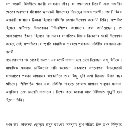
বাগ ওয়েস্ট, দিল্লীতে স্থায়ী বাসস্থান তাঁর। যা পক্ষান্তরে বিরোধী এবং সংসদীয়
ক্ষেত্রে জনগণের বহিরাগত তক্মাকেই সীলমোহর দিয়েছেন সাংসদ প্রার্থী। স্থায়ী কিংবা
অস্থায়ী বসবাসের ঠিকানা হিসেবে দার্জিলিং জেলার উল্লেখ করেননি তিনি। সম্পত্তি
হিসেবে মাটিগাড়া উত্তরায়ন টাউনশিপের আবাসনের কথা জানিয়েছেন। তা
যোগাযোগের ঠিকানা হিসেবে নয় স্থাবর সম্পত্তির হিসেব-নিকেশের ঘরেই উল্লেখ্য
করেছে সেই সম্পত্তির।সম্প্রতি সামাজিক মাধ্যমে প্রাক্তন দার্জিলিং সাংসদের নাম
প্রার্থী
পদে ঘোষণার পর থেকেই জনগণ এয়ারপোর্ট সাংসদ বলে দেগে দিয়েছেন রাজু বিস্টকে।
সামাজিক মাধ্যমে নেটিজনেরা দাবি করেছেন একমাত্র বাগডোগরা বিমানবন্দরেই
যাতায়াতের প্রচার মাধ্যমের ঝলকানিতে তার কিছু ছবি দেখা দিয়েছে বিগত বছর
গুলিতে। শিলিগুড়ির শহর এবং দার্জিলিং পাহাড়ে কোথাও সাধারণ মানুষের সমস্যা,
অসুবিধায় দেখা মেলেনি সাংসদের। বিশেষ করে করোনা কালে দিল্লিতে গৃহবন্দী হয়ে
ছিলেন তিনি।
যখন তার লোকসভা কেন্দ্রের মানুষ ভয়ংকর সমস্যার মুখে দাঁড়িয়ে ছিল তখন দিল্লিতে