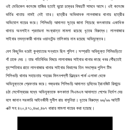
ওই মেডিকেল কলেজে হাজির হতেই ভুয়ো চক্রের বিষয়টি সামনে আসে। ওই কলেজে
ভর্তির খাতায় নামই নেই তার। ছাত্রীর অভিভাবক লালবাজার থানায় ছাত্রীর
অভিযোগ দায়ের করে। শিলিগুড়ি আদালত সূত্রে জানা গিয়েছে কলকাতার একাধিক
থানায় অনলাইন প্রতারনা সংক্রান্ত মামলা রয়েছে ধৃতের বিরুদ্ধে। লালবাজার
সাইবার তদন্তকারী থানার ওয়ানটেন্ড তালিকায় নাম রয়েছে অভিযুক্তের।
বেশ কিছুদিন ধরেই কুখ্যাতের সন্ধানে ছিল পুলিশ। সম্প্রতি অভিযুক্ত শিলিগুড়িতে
গাঁ ঢাকে দেয় । তার গতিবিধির বিষয়ে লালাবাজর সাইবার থানার কাছে খবর পৌঁছতেই
বৃহস্পতিবার রাতে লালবাজার থানার সাইবার বিভাগের তিন সদস্যের পুলিশ টিম
শিলিগুড়ি থানার সহায়তায় শহরের মিলনপল্লী চিল্ড্রেন পার্ক এলাকা থেকে
অভিযুক্তকে গ্রেফতার করে। শুক্রবার শিলিগুড়ি আদালত দুদিনের ট্রানজিট রিমান্ডে
৪ঠা সেপ্টেম্বরের মধ্যে অভিযুক্তকে কলকাতা সিএমএম আদালতে পেশের নির্দেশ দেয়
বলে জানান সরকারি আইনজীবী সুদীপ রায় বাসুনিয়া। ধৃতের বিরুদ্ধে ৬৬/৬৬ আইটি
এক্ট সহ ৪২০,৪৭১,৪৬৫,৪৬৭ ধারায় মামলা দায়ের করা হয়েছে।