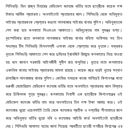
শিলিগুড়ি: ভিন রাজ্য বিহারের মেডিকেল কলেজে ভর্তির নামে ছাত্রীকে কয়েক লক্ষ
টাকার আর্থিক প্রতারনা। অনলাইনেই প্রতারনার জাল। শিলিগুড়ি থেকে অভিযুক্ত
সাইবার প্রতারককে গ্রেপ্তার করলো লালবাজার সাইবার থানার পুলিশ। অভিযুক্তকে
পেশ করা হবে কলকাতা সিএমএম আদালতে। অভিযুক্তের নাম সুমন্ত্র গুপ্ত।
বৃহস্পতিবার রাতে কলকাতা লালবাজার সাইবার থানার মহিলা অফিসার সহ তিন
সদস্যের টিম শিলিগুড়ি মিলনপল্লী এলাকা থেকে গ্রেপ্তার করে ধৃতকে। শুক্রবার
ধৃতকে শিলিগুড়ি আদালতে পেশ করে দুদিনের ট্রানজিট রিমান্ডে কলকাতায় নিয়ে যাওয়া
হয় বলে জানান সরকারি আইনজীবী সুদীপ রায় বাসুনিয়া। ধৃতের নামে কলকাতার
একাধিক থানায় সাইবার প্রতারনার মামলা রয়েছে। কয়েক বছর ধরেই ধৃতের সন্ধান
চালাচ্ছিল লালবাজার থানার পুলিশ। কোভিড সময়কে কাজে লাগিয়েই কিশানগঞ্জ মাতা
গুরুজী মেমোরিয়াল মেডিকেল কলেজে ভর্তির নামে অনলাইনে প্রতারনার জাল বিস্তার
করে চিকিৎসক পুত্র সুমন্ত্র। কলকাতার নিবাসী এক ছাত্রীকে কিশানগঞ্জের ওই
মেডিকেল কলেজে ভর্তির নাম করে অনলাইনের তিন লক্ষ টাকা আদায় করে। ওই
কলেজের ভুয়ো ওয়েবসাইট তৈরি থেকে কলেজের প্রতীক ও দপ্তরিয় শীলমোহর জাল
করে অভিযুক্ত ভর্তির ভুয়ো নথি ও কলেজের আইডি কার্ড অনলাইনেই ছাত্রীকে
দেয়। শিলিগুড়ি আদালত সূত্রে জানা গিয়েছে পরবর্তীতে ছাত্রী সশরীরে কিশান্গঞ্জ এর