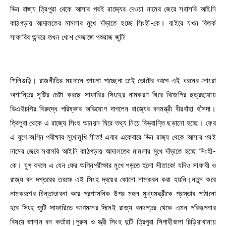
ভিন রাজ্য ত্রিপুরা থেকে আসার পরই রাজ্যের দেওয়া নামের জেরে সরাসরি আইনি
কাঠগড়ায় আদালতের মামলার মুখে দাঁড়াতে হচ্ছে সিংহী-কে। বাইরে যখন বিতর্ক
সাফারির অন্দরে তখন খোশ মেজাজে পশুরাজ জুটি!
শিলিগুড়ি। রাজনীতির ময়দানে জায়গা পাচ্ছেনা তাই ভোটের আগে এই ধরনের নোংরা
অশান্তির সৃষ্টির চেষ্টা করছে সাফারির সিংহের নামকরণ ঘিরে বিজেপির ছত্রছায়ায়
ভিএইচপির বিরুদ্ধে পরিষ্কার অভিযোগ দাগলেন রাজ্যের বনমন্ত্রী বীরবাঁহা হাঁসদা।
ত্রিপুরা থেকে এ রাজ্যে সিংহ আনয়ন ঘিরে তথ্য নিয়ে বিভ্রান্তি ছড়ানো হচ্ছে। ফের
এ যুগে অগ্নি পরীক্ষার মুখোমুখি সীতা! এবার একেবারে ভিন রাজ্য থেকে আসার পরই
নামের জেরে সরাসরি আইনি কাঠগড়ায় আদালতের মামলার মুখে দাঁড়াতে হচ্ছে সিংহী-
কে। যুগ বদলে এ যেন ফের অগ্নিপরীক্ষার মুখে পড়তে হলো সীতাকে! যদিও সাফারী ও
রাজ্য বন দপ্তরের তরফে এই সিংহ দ্বয়ের কোনো নামকরন করা হয়নি।নতুন করে
নামকরণের চিন্তাভাবনা করে প্রশাসনিক উপর মহল মুখ্যমন্ত্রীকে প্রস্তাব পাঠানো
হবে সিংহ জুটি সাফারিতে আগমনের দিনেই রাজ্য বনদপ্তর থেকে এমন পরিকল্পনার
বিষয়ে জানান বন কর্তারা।পুরুষ ও স্ত্রী সিংহ দুটি ত্রিপুরা সিপাহীজলা চিড়িয়াখানায়