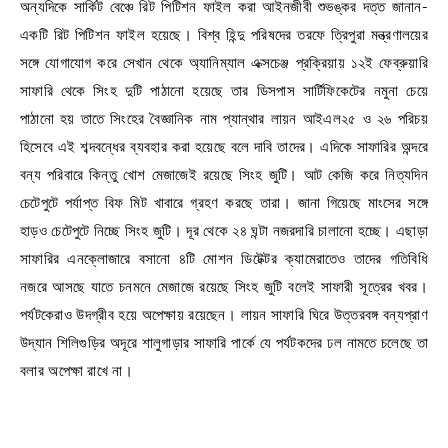
অন্যদিকে সার্কিট বেঞ্চে রিট পিটিশন ফাইল করা আইনজীবী শুভঙ্কর দত্ত জানান-
একটি রিট পিটিশন ফাইল হয়েছে। বিশ্ব হিন্দু পরিষদের তরফে ত্রিপুরা মন্ত্রণালয়ের
সঙ্গে যোগাযোগ করে সেখান থেকে অ্যানিম্যাল এক্সচেঞ্জ প্রক্রিয়ায় ১২ই ফেব্রুয়ারি
সাফারি থেকে সিংহ দুটি পাঠানো হয়েছে তার ডিসপাস সার্টিফিকেটের নমুনা চেয়ে
পাঠানো হয় তাতে সিংহের বৈজ্ঞানিক নাম প্যান্থার লায়ন আইএল২৫ ও ২৬ পরিচয়
হিসেবে এই শব্দবন্ধের ব্যবহার করা হয়েছে বলে দাবি তাদের। এদিকে সাফারির অন্দরে
বন্য পরিবারে কিন্তু খোশ মেজাজেই রয়েছে সিংহ জুটি। আট কেজি করে নিত্যদিন
চেটেপুটে পর্যাপ্ত বিফ মিট খাবারে গ্রহণ করছে তারা। জানা গিয়েছে মাংসের সঙ্গে
হাড়ও চেটেপুটে নিচ্ছে সিংহ জুটি। দূর থেকে ২৪ ঘন্টা নজরদারি চালানো হচ্ছে। এছাড়া
সাফারির এনক্লোজারে বসানো ৪টি মোশন ডিটেক্টর ক্যামেরাতেও তাদের গতিবিধি
নজরে আসছে যাতে চনমনে মেজাজে রয়েছে সিংহ জুটি বলেই সাফারী সূত্রের খবর।
পর্যটকেরাও উদগ্রীব হয়ে অপেক্ষায় রয়েছেন। লায়ন সাফারি ঘিরে উত্তরবঙ্গ বন্যপ্রাণ
উদ্যান শিলিগুড়ির অদূরে শালুগাড়ার সাফারি পার্কে যে পর্যটকদের ঢল নামতে চলেছে তা
বলার অপেক্ষা রাখে না।