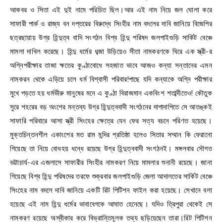
আকবর ও সিতা এই দুই নামে পরিচিত ছিল।আর এই নাম নিয়ে জল ঘোলা করে
সাফারী পার্ক ও রাজ্য বন দপ্তরের বিরুদ্ধে সিংহীর নাম বদলের দাবি জানিয়ে বিজেপির
ছত্রছায়ায় উগ্র হিন্দুত্ব বাদি সংগঠন বিশ্ব হিন্দু পরিষদ জলপাইগুড়ি সার্কিট বেঞ্চে
মামলা দাখিল করেছে। হিন্দু ধর্মের ধব্জা উড়িয়েও সীতা নামকরণকে ঘিরে এক স্ত্রী-র
অগ্নিপরীক্ষার তাজা ক্ষতের কুণ্ঠাবোধে সহজাত ভাবে আজও কন্যা সন্তানের এমন
নামকরন থেকে এড়িয়ে চলে ধর্ম বিশ্বাসী পরিবার!পাছে যদি কন্যাকে অগ্নি পরীক্ষার
মুখে পড়তে হয় ধর্মভীরু মানুষের মনে এ কুণ্ঠা বিরাজমান একবিংশ শতাব্দীতেও! কৌতুক
সুরে শহরের বড় অংশের মন্তব্য উগ্র হিন্দুত্ববাদী সংগঠনের দাপাদাপিতে সে আতঙ্কই
সাফারি পরিবারে আসা স্ত্রী সিংহের ক্ষেত্রে যেন ফের সত্য বচনে পরিণত হয়েছে।
মুক্তচিন্তনশীল একাংশের মত রাম মন্দির প্রতিষ্ঠা হলেও সিতার সম্মান কি ফেরানো
গিয়েছে তা নিয়ে বোধহয় ধন্ধে রয়েছে উগ্র হিন্দুত্ববাদী সংগঠনই। মঙ্গলবার সৌগত
ভট্টাচার্য-এর এজলাসে সাফারীর সিংহীর নামকরণ নিয়ে মামলার শুনানী রয়েছে। জানা
গিয়েছে বিশ্ব হিন্দু পরিষদের তরফে শুক্রবার জলপাইগুড়ি জেলা আদালতের সার্কিট বেঞ্চে
সিংহের নাম বদলে দাবি জানিয়ে একটি রিট পিটিশন ফাইল করা হয়েছে। সেখানে বলা
হয়েছে এই নাম হিন্দু ধর্মের ভাবাবেগকে আঘাত হেনেছে। যদিও ত্রিপুরা থেকেই সে
নামকরণ রয়েছে অস্বীকার করে বিভ্রান্তিমূলক তথ্য ছড়িয়েছেন তারা।রিট পিটিশন