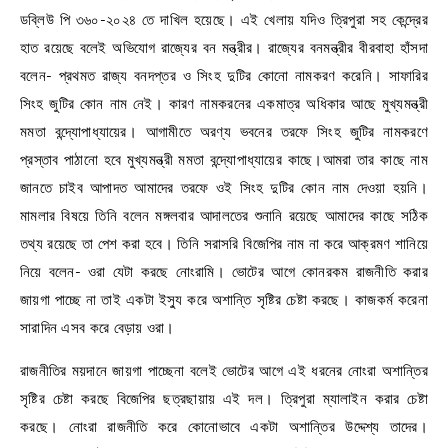
ডব্লিউ পি ৩৬০-২০২৪ তে দাখিল হয়েছে। এই খেলায় যদিও ত্রিপুরা সহ কেন্দ্রের
হাত রয়েছে বলেই অভিযোগ রাজ্যের বন মন্ত্রীর। রাজ্যের বনমন্ত্রীর বীরবাহা হাঁসদা
বলেন- প্রথমত রাজ্য বনদপ্তর ও সিংহ দুটির কোনো নামকরণ করেনি। সাফারির
সিংহ জুটির কোন নাম নেই। কারণ নামকরনের একমাত্র অধিকার আছে মুখ্যমন্ত্রী
মমতা বন্দ্যোপাধ্যায়ের। আগামীতে অরণ্য ভবনের তরফে সিংহ জুটির নামকরণে
প্রস্তাব পাঠানো হবে মুখ্যমন্ত্রী মমতা বন্দ্যোপাধ্যায়ের কাছে।আমরা তার কাছে নাম
জানতে চাইব আপাদত আমাদের তরফে ওই সিংহ দুটির কোন নাম দেওয়া হয়নি।
মামলার বিষয়ে তিনি বলেন মঙ্গলবার আদালতের শুনানি রয়েছে আমাদের কাছে সঠিক
তথ্য রয়েছে তা পেশ করা হবে। তিনি সরাসরি বিজেপির নাম না করে আক্রমণ শানিয়ে
নিয়ে বলেন- ওরা যেটা করছে নোংরামি। ভোটের আগে কোনরকম রাজনীতি করার
জায়গা পাচ্ছে না তাই একটা ইস্যু করে অশান্তি সৃষ্টির চেষ্টা করছে। কাজকর্ম করেনা
সারাদিন এসব করে বেড়ায় ওরা।
রাজনীতির ময়দানে জায়গা পাচ্ছেনা বলেই ভোটের আগে এই ধরনের নোংরা অশান্তির
সৃষ্টির চেষ্টা করছে বিজেপির ছত্রছায়ায় এই দল। ত্রিপুরা ম্যালাইন করার চেষ্টা
করছে। নোংরা রাজনীতি করে কোনোভাবে একটা অশান্তির উদ্দেশ্য তাদের।