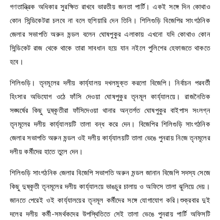
গণতান্ত্রিক অধিকার সুরক্ষিত রাখবে ভারতীয় জনতা পার্টি। একই সঙ্গে দিন কোথাও
কোন সিন্ডিকেটরা চলবে না বলে হুশিয়ারি দেন তিনি। শিলিগুড়ি বিজেপির সাংগঠনিক
জেলার সভাপতি অরুন মন্ডল বলেন ঘোষপুকুর এলাকায় এখনো যদি কোথাও কোন
সিন্ডিকেট রাজ থেকে থাকে তারা সাবধান হয়ে যান নইলে পুলিশের হেফাজতে থাকতে
হবে।
শিলিগুড়ি। তৃনমূলের দলীয় কার্য্যালয় দখলমুক্ত করলো বিজেপি। নির্বাচন পরবর্তী
হিংসার অভিযোগ ওঠে ফাঁসি দেওয়া ঘোষপুকুর তৃনমূল কার্য্যালয়ে। রাজনৈতিক
সঙ্ঘর্ষের কিছু দুষ্কৃতীরা ফাঁসিদেওয়া থানার অন্তর্গত ঘোষপুকুর বাইপাস সংলগ্ন
তৃনমূলের দলীয় কার্য্যালয়টি তালা বন্ধ করে দেন। বিজেপির শিলিগুড়ি সাংগঠনিক
জেলার সভাপতি অরুন মন্ডল ওই দলীয় কার্য্যালয়টি তালা ভেঙে পুনরায় নিজে তৃনমূলের
দলীয় কর্মীদের হাতে তুলে দেন।
শিলিগুড়ি সাংগঠনিক জেলার বিজেপি সভাপতি অরুন মন্ডল জানান বিজেপি সদস্য সেজে
কিছু দুষ্কৃতী তৃনমূলের দলীয় কার্য্যালয়ে ভাঙচুর চালায় ও অফিসে তালা ঝুলিয়ে দেয়।
জানতে পেরেই ওই কার্য্যালয়ের তৃনমূল কর্মীদের সঙ্গে যোগাযোগ করি।শুক্রবার দুই
দলের দলীয় কর্মী-সমর্থকদের উপস্থিতিতে সেই তালা ভেঙে পুনরায় পার্টি অফিসটি