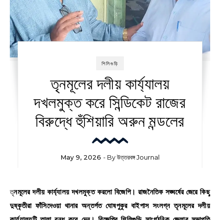
শিলিগুড়ি
তৃনমূলের দলীয় কার্য্যালয়
দখলমুক্ত করে সিন্ডিকেট রাজের
বিরুদ্ধে হুঁশিয়ারি অরুন মন্ডলের
May 9, 2026
- By
উত্তরবঙ্গ Journal
তৃনমূলের দলীয় কার্য্যালয় দখলমুক্ত করলো বিজেপি। রাজনৈতিক সঙ্ঘর্ষের জেরে কিছু
দুষ্কৃতীরা ফাঁসিদেওয়া থানার অন্তর্গত ঘোষপুকুর বাইপাস সংলগ্ন তৃনমূলের দলীয়
কার্য্যালয়টি তালা বন্ধ করে দেন। বিজেপির শিলিগুড়ি সাংগঠনিক জেলার সভাপতি