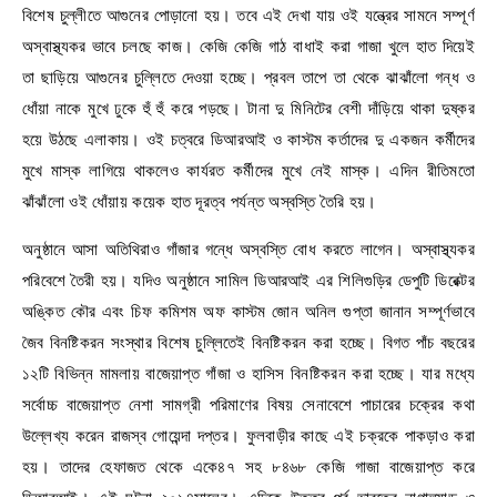
বিশেষ চুল্লীতে আগুনের পোড়ানো হয়। তবে এই দেখা যায় ওই যন্ত্রের সামনে সম্পূর্ণ
অস্বাস্থ্যকর ভাবে চলছে কাজ। কেজি কেজি গাঠ বাধাই করা গাজা খুলে হাত দিয়েই
তা ছাড়িয়ে আগুনের চুল্লিতে দেওয়া হচ্ছে। প্রবল তাপে তা থেকে ঝাঝাঁলো গন্ধ ও
ধোঁয়া নাকে মুখে ঢুকে হুঁ হুঁ করে পড়ছে। টানা দু মিনিটের বেশী দাঁড়িয়ে থাকা দুষ্কর
হয়ে উঠছে এলাকায়। ওই চত্বরে ডিআরআই ও কাস্টম কর্তাদের দু একজন কর্মীদের
মুখে মাস্ক লাগিয়ে থাকলেও কার্যরত কর্মীদের মুখে নেই মাস্ক। এদিন রীতিমতো
ঝাঁঝাঁলো ওই ধোঁয়ায় কয়েক হাত দূরত্ব পর্যন্ত অস্বস্তি তৈরি হয়।
অনুষ্ঠানে আসা অতিথিরাও গাঁজার গন্ধে অস্বস্তি বোধ করতে লাগেন। অস্বাস্থ্যকর
পরিবেশে তৈরী হয়। যদিও অনুষ্ঠানে সামিল ডিআরআই এর শিলিগুড়ির ডেপুটি ডিরেক্টর
অঙ্কিত কৌর এবং চিফ কমিশম অফ কাস্টম জোন অনিল গুপ্তা জানান সম্পূর্ণভাবে
জৈব বিনষ্টিকরন সংস্থার বিশেষ চুল্লিতেই বিনষ্টিকরন করা হচ্ছে। বিগত পাঁচ বছরের
১২টি বিভিন্ন মামলায় বাজেয়াপ্ত গাঁজা ও হাসিস বিনষ্টিকরন করা হচ্ছে। যার মধ্যে
সর্বোচ্চ বাজেয়াপ্ত নেশা সামগ্রী পরিমাণের বিষয় সেনাবেশে পাচারের চক্রের কথা
উল্লেখ্য করেন রাজস্ব গোয়েন্দা দপ্তর। ফুলবাড়ীর কাছে এই চক্রকে পাকড়াও করা
হয়। তাদের হেফাজত থেকে একে৪৭ সহ ৮৪৬৮ কেজি গাজা বাজেয়াপ্ত করে