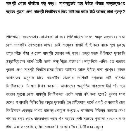
সামগ্রী পোড়া ঝাঁঝাঁলো কটু গন্ধ। নাগাল্যান্ডই হয়ে উঠছে গাঁজার সাম্রাজ্য!এত
বছরের পুরনো নেশা সামগ্রী বিনষ্টিকরন নিয়ে আইনের জালে উঠে আসছে নানা প্রশ্ন?
শিলিগুড়ি। সচেতনতার তোয়াক্কা না করে শিলিগুড়িতে চললো অমৃত মহৎসবের নামে
নেশা সামগ্রীর পোড়ানোর কাজ। নেই মাস্কের বালাই হুঁ হুঁ করে নাকে মুখে ঢুকছে
তপ্ত আঁচে গাঁজা ও নেশা সামগ্রী পোড়ার কটু গন্ধ। তপ্ত গরমে রীতিমতো ফুলবাড়ি
ইন্ড্রাস্ট্রিয়াল পার্কে তৈরী হলো অস্বস্তির বাতাবরণ।অন্যদিকে এদিন এত বছরের
পুরনো নেশা সামগ্রী বিনষ্টিকরনের বিষয়ে আইনের জালে উঠছে নানা প্রশ্ন। কারন
আদালতের অনুমতি নিয়ে নারকটিক মামলায় সংশ্লিষ্ট দপ্তরের হাই কমিশন
বিনষ্টিকরনের দিনক্ষন স্থির করেন। আদালতের অনুমতির থাকলেও দীর্ঘ পাঁচ ছয়
বছরের পুরনো নেশা সামগ্রী বিনষ্টিকরনে এতটা সময় নষ্ট করা হলো? বুধবার সারা
দেশের পাশাপাশি শিলিগুড়ির অদূরে ফুলবাড়ি ইন্ড্রাস্ট্রিয়াল পার্কে একটি বেসরকারি জৈব
বিনষ্টিকরন কেন্দ্রের শাখায় রাজস্ব গোয়েন্দা দপ্তর ও কাস্টমের বিভিন্ন সময়তে নেশা
পাচারের চক্র ভেঙে বাজেয়াপ্ত প্রায় পাঁচ বছরের বেশী সময়ের পুরোনো ১৮১৭১কেজি
গাঁজা এবং ৫০কেজি হাসিস বেসরকারি সংস্থার জৈব বিনষ্টিকরন কেন্দ্রে