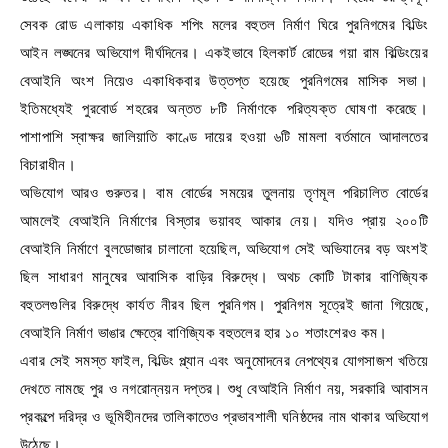
সেবক রোড এলাকায় একাধিক শপিং মলের বহুতল নির্মাণ ঘিরে পুরনিগমের বিল্ডিং
আইন লঙ্ঘনের অভিযোগ দীর্ঘদিনের। একইভাবে হিলকার্ট রোডের গয়া রাম বিল্ডিংয়ের
বেআইনি অংশ নিয়েও একাধিকবার উত্তপ্ত হয়েছে পুরনিগমের মাসিক সভা।
ইতিমধ্যেই পুরবোর্ড শহরের অন্তত ৮টি নির্মাণকে পরিত্যক্ত ঘোষণা করেছে।
পাশাপাশি স্বাক্ষর জালিয়াতি কাণ্ডে দায়ের হওয়া ৬টি মামলা বর্তমানে আদালতের
বিচারাধীন।
অভিযোগ আরও গুরুতর। বাম বোর্ডের সময়ের তুলনায় তৃণমূল পরিচালিত বোর্ডের
আমলেই বেআইনি নির্মাণের বিস্তার ভয়াবহ আকার নেয়। যদিও প্রায় ২০০টি
বেআইনি নির্মাণে বুলডোজার চালানো হয়েছিল, অভিযোগ সেই অভিযানের বড় অংশই
ছিল সাধারণ মানুষের আবাসিক বাড়ির বিরুদ্ধে। অথচ কোটি টাকার বাণিজ্যিক
বহুতলগুলির বিরুদ্ধে কার্যত নীরব ছিল পুরনিগম। পুরনিগম সূত্রেই জানা গিয়েছে,
বেআইনি নির্মাণ ভাঙার ক্ষেত্রে বাণিজ্যিক বহুতলের হার ১০ শতাংশেরও কম।
এবার সেই সমস্ত ফাইল, বিল্ডিং প্ল্যান এবং অনুমোদনের নেপথ্যের যোগসাজশ খতিয়ে
দেখতে নামছে পুর ও নগরোন্নয়ন দপ্তর। শুধু বেআইনি নির্মাণ নয়, সরকারি আবাসন
প্রকল্পে দরিদ্র ও ভূমিহীনদের তালিকাতেও প্রভাবশালী ঘনিষ্ঠদের নাম থাকার অভিযোগ
উঠেছে।