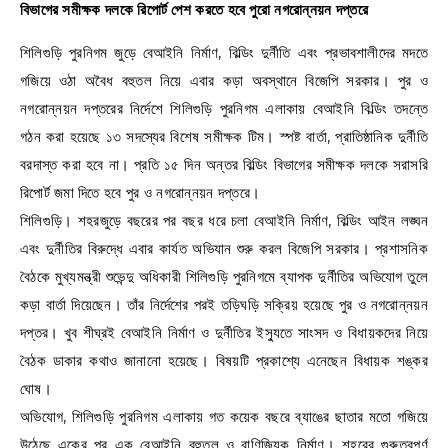
বিভাগের সমীক্ষক দলকে রিপোর্ট পেশ করতে হবে পুরো নগরোন্নয়ন দপ্তরে
শিলিগুড়ি পুরনিগম জুড়ে বেআইনি নির্মাণ, বিল্ডিং দুর্নীতি এবং প্রভাবশালীদের মদতে
গজিয়ে ওঠা অবৈধ বহুতল নিয়ে এবার কড়া অবস্থানে বিজেপি সরকার। পুর ও
নগরোন্নয়ন দপ্তরের নির্দেশে শিলিগুড়ি পুরনিগম এলাকায় বেআইনি বিল্ডিং তদন্তে
গঠন করা হয়েছে ১৩ সদস্যের বিশেষ সমীক্ষক টিম। স্পষ্ট বার্তা, প্রাতিষ্ঠানিক দুর্নীতি
বরদাস্ত করা হবে না। প্রতি ১৫ দিন অন্তর বিল্ডিং বিভাগের সমীক্ষক দলকে সরাসরি
রিপোর্ট জমা দিতে হবে পুর ও নগরোন্নয়ন দপ্তরে।
শিলিগুড়ি। শহরজুড়ে বছরের পর বছর ধরে চলা বেআইনি নির্মাণ, বিল্ডিং আইন লঙ্ঘন
এবং দুর্নীতির বিরুদ্ধে এবার কার্যত অভিযান শুরু করল বিজেপি সরকার। প্রশাসনিক
বৈঠকে মুখ্যমন্ত্রী শুভেন্দু অধিকারী শিলিগুড়ি পুরনিগমে ব্যাপক দুর্নীতির অভিযোগ তুলে
কড়া বার্তা দিয়েছেন। তাঁর নির্দেশের পরই তড়িঘড়ি সক্রিয় হয়েছে পুর ও নগরোন্নয়ন
দপ্তর। খুব শীঘ্রই বেআইনি নির্মাণ ও দুর্নীতির ইস্যুতে সাংসদ ও বিধায়কদের নিয়ে
বৈঠক ডাকার কথাও জানানো হয়েছে। বিষয়টি প্রকাশ্যে এনেছেন বিধায়ক শঙ্কর
ঘোষ।
অভিযোগ, শিলিগুড়ি পুরনিগম এলাকায় গত কয়েক বছরে ব্যাঙের ছাতার মতো গজিয়ে
উঠেছে একের পর এক বেআইনি বহুতল ও বাণিজ্যিক নির্মাণ। শহরের গুরুত্বপূর্ণ