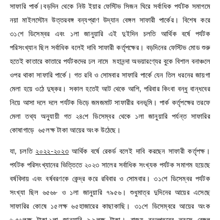
সাফারি পার্ক।বড়দিন থেকে নিউ ইয়ার ফেস্টিভ সিজন ঘিরে সর্বাধিক পর্যটক সমাগমে
নয়া মাইলস্টোন উত্তরবঙ্গ বন্যপ্রাণ উদ্যান বেঙ্গল সাফারী পার্কের। বিশেষ করে
৩১শে ডিসেম্বর এবং ১লা জানুয়ারি এই দুইদিন চলতি আর্থিক বর্ষে পর্যটক
পরিসংখ্যান ছিল সর্বাধিক বলেই দাবি সাফারী কর্তৃপক্ষের। বড়দিনের ফেস্টিভ মোড শুরু
হতেই কাতারে কাতারে পর্যটকদের ঢল নামে মহানন্দা অভয়ারণ্যের বুকে বিশাল বনাঞ্চলে
ওপর থাকা সাফারি পার্কে। গত রবি ও সোমবার সাফারি পার্কে যেন তিল ধরনের জায়গা
মেলা হয়ে ওঠে দুষ্কর। সকাল হতেই আট থেকে আশি, পরিবার কিংবা বন্ধু বান্ধবের
নিয়ে আসা দলে দলে পর্যটক ভিড়ে জমজমাট সাফারীর বনভূমি। পার্ক কর্তৃপক্ষের তরফে
মেলা তথ্য অনুযায়ী গত ২৪শে ডিসেম্বর থেকে ১লা জানুয়ারি পর্যন্ত সাফারির
কোষাগাড়ে ৬৫লক্ষ টাকা আয়ের অংক উঠেছে।
যা, চলতি
২০২২-২০২৩
আর্থিক বর্ষে রেকর্ড বলেই দাবি করছেন সাফারী কর্তৃপক্ষ।
পর্যটক পরিসংখ্যানের ভিত্তিতে ২০২৩ সালের সর্বাধিক সংখ্যক পর্যটক সমাগম হয়েছে
বর্ষবিদায় এবং বর্ষবরণকে কেন্দ্র করে রবিবার ও সোমবার। ৩১শে ডিসেম্বর পর্যটক
সংখ্যা ছিল ৬৫৬৮ ও ১লা জানুয়ারি ৭৯৫৬। শুধুমাত্র দুদিনের আয়ের এসেছে
সাফারির কোষে ১৫লক্ষ ৬৫হাজারের কাছাকাছি। ৩১শে ডিসেম্বরে আয়ের অংক
৬.৫৬লক্ষ টাকা,১লা জানুয়ারি ৯.৯লক্ষ টাকা। রাজ্য বনদপ্তরের তরফে বেঙ্গল