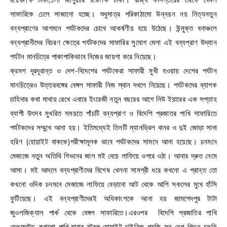
সাফারিকে ঢেলে সাজানো হচ্ছে। শুধুমাত্র পরিকাঠামো উন্নয়ন নয় নিত্যনতুন
বন্যপ্রাণের আগমনে পর্যটকদের চোখে আকর্ষণীয় হয়ে উঠেছে। উন্মুক্ত বনাঞ্চলে
বন্যপ্রানীদের বিচরণ ক্ষেত্রে পর্যটকদের সাফারির সুযোগ মেলা এই বন্যপ্রাণ উদ্যান
পর্যটন মানচিত্রে পাকাপাকিভাবে নিজের জায়গা করে নিয়েছে।
ক্রমশ দূরদূরান্ত ও দেশ-বিদেশের পর্যটকেরা সাফারী মুখী হওয়ায় দেশের পর্যটন
মানচিত্রেও উত্তরবঙ্গের বেঙ্গল সাফারী নিজ স্থান দখলে নিয়েছে। পর্যটকদের ব্যাপক
চাহিদার কথা মাথায় রেখে এবারে ইংরেজী নতুন বছরের আগে নিউ ইয়ারের এক সপ্তাহ
ব্যাপী উৎসব মুখরিত সময়তে পাঁচটি বন্যপ্রাণ ও বিদেশি প্রজাতর পাখি সাফারিতে
পর্যটকদের সম্মুখে আনা হয়। ইতিমধ্যেই তিনটি ম্যানড্রিল বানর ও দুই জোড়া সাদা
হরিণ (হোয়াইট বাককে)পরীক্ষামূলক ভাবে পর্যটকদের সামনে আনা হয়েছে। চনমনে
মেজাজে নতুন অতিথি গিভনের জাল মই বেয়ে লাফিয়ে ওপরে ওঠা। আনার দ্রুত নেমে
আসা। মই আদলে বন্যপ্রাণীদের বিশেষ খেলনা সামগ্রী ধরে কখনো এ প্রান্ত তো
কখনো ওদিক চনমনে মেজাজে লাফিয়ে বেড়ানো আট থেকে আশি সকলের মুখে হাঁসি
ফুটিয়েছে। এই বন্যপ্রাণীদেরই অধিকাংশকে আনা হয় জামশেদপুর টাটা
জুওলজিক্যাল পার্ক থেকে বেঙ্গল সাফারিতে।এরওপর বিদেশি প্রজাতির পাখি
হেলমেটেড কুরাশো পাখি,মারাবু স্ট্রক,হোয়াইট চাইনিজ গ্যজি সহ বেশ গিভন চলতি