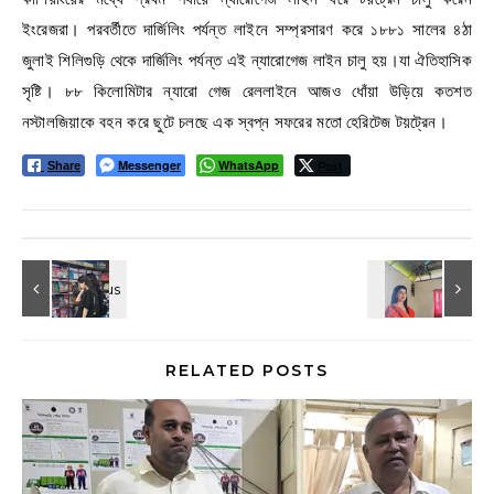
ইংরেজরা। পরবর্তীতে দার্জিলিং পর্যন্ত লাইনে সম্প্রসারণ করে ১৮৮১ সালের ৪ঠা
জুলাই শিলিগুড়ি থেকে দার্জিলিং পর্যন্ত এই ন্যারোগেজ লাইন চালু হয়।যা ঐতিহাসিক
সৃষ্টি। ৮৮ কিলোমিটার ন্যারো গেজ রেললাইনে আজও ধোঁয়া উড়িয়ে কতশত
নস্টালজিয়াকে বহন করে ছুটে চলছে এক স্বপ্ন সফরের মতো হেরিটেজ টয়ট্রেন।
Messenger
WhatsApp
Post
Share
RELATED POSTS