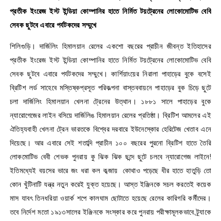
প্রতীক ইংরেজ ইস্ট ইন্ডিয়া কোম্পানির হাতে নির্মিত টয়ট্রেনের লোকোমোটিভ বেবি
সেবক ছুটবে এবারে পর্যটকদের সম্মুখে
শিলিগুড়ি। দার্জিলিং হিমালয়ান রেলের একশো বছরের প্রাচীন জীবন্ত ইতিহাসের
প্রতীক ইংরেজ ইস্ট ইন্ডিয়া কোম্পানির হাতে নির্মিত টয়ট্রেনের লোকোমোটিভ বেবি
সেবক ছুটবে এবারে পর্যটকদের সম্মুখে। কার্শিয়াংয়ের নিরালা পাহাড়ের বুকে বসেই
ব্রিটিশ লর্ড সাহেবে মস্তিষ্কপ্রসূত পরিকল্পনা বাস্তববায়নে পাহাড়ের বুক চিড়ে ছুটে
চলা দার্জিলিং হিমালয়ান খেলনা ট্রেনের উত্থান। ১৮৮১ সালে পাহাড়ের বুকে
ন্যারোগেজের লাইন বসিয়ে দার্জিলিঙ হিমালয়ান রেলের প্রতিষ্ঠা। ব্রিটিশ আমলের এই
ঐতিহ্যবাহী খেলনা ট্রেন ভারতকে বিশ্বের দরবারে ইউনেস্কোর হেরিটেজ খেতাব এনে
দিয়েছে। আর এবারে সেই শতাব্দি প্রাচীন ১০০ বছরের পুরনো ব্রিটিশ হাতে তৈরি
লোকমোটিভ বেবী শেভক পুনরায় কু ঝিক ঝিক ছন্দে ছুটে চলবে ন্যারোগেজ লাইনে!
ইতিমধ্যেই বয়সের ভারে জং ধরা কল কব্জায় কোথাও পড়েছে ধীর হাতে হাতুড়ি তো
কোন খুঁটিনাটি যন্ত্র নতুন করেই যুক্ত হয়েছে। আস্ত ইঞ্জিনকে সচল করতেই কয়েক
মাস যাবৎ তিনধরিয়া ওয়ার্ক শপে কালঘাম ছোটাতে হয়েছে রেলের কারিগরি কর্মীদের।
তবে নির্দেশ মতো ১৯১৩সালের ইঞ্জিনকে সংস্কার করে পুনরায় পরীক্ষামূলকভাবে ট্র্যাকে