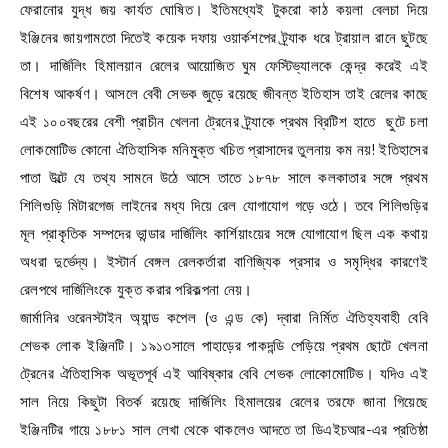
ফেরানোর যুদ্ধ জয় কার্যত ঘোষিত। ইতিমধ্যেই টুকরো কাঠ কয়লা বেলচা দিয়ে
ইঞ্জিনের জায়গামতো দিতেই কয়েক দফায় ওয়ার্কশপের ট্র্যাক ধরে ট্রায়াল রানে ছুটছে
তা। দার্জিলিং হিমালয়ান রেলের আয়োজিত ঘুম ফেস্টিভ্যালকে কেন্দ্র করেই এই
বিশেষ আকর্ষণ। আসলে বেবী সেভক জুড়ে রয়েছে জীবন্ত ইতিহাস তাই রেলের কাছে
এই ১০০বছরের বেশী প্রাচীন খেলনা ট্রেনের ট্র্যাকে প্রথম ব্রিটিশ হাতে ছুটে চলা
লোকমোটিভ কোনো ঐতিহাসিক মনিমুক্ত খচিত প্রাসাদের তুলনায় কম নয়! ইতিহাসের
পাতা উল্টে যে তথ্য সামনে উঠে আসে তাতে ১৮৭৮ সালে কলকাতার সঙ্গে প্রথম
শিলিগুড়ি মিটারগেজ লাইনের মধ্য দিয়ে রেল যোগাযোগ গড়ে ওঠে। তবে শিলিগুড়ির
মূল প্রাকৃতিক সম্পদের ভান্ডার দার্জিলিং কার্শিয়াংয়ের সঙ্গে যোগাযোগ ছিল এক কথায়
অধরা দুর্ভেদ্য। ইস্টার্ন বেঙ্গল রেলকর্তারা বাণিজ্যিক প্রসার ও সমৃদ্ধির কারণেই
রেলপথে দার্জিলিংকে যুক্ত করার পরিকল্পনা নেয়।
জার্মানির ওরেনস্টাইন অ্যান্ড কপেল (ও এন্ড কে) দ্বারা নির্মিত ঐতিহ্যবাহী বেবি
শেভক লোক ইঞ্জিনটি। ১৯১৩সালে পাহাড়ের পাকদন্ডি পেড়িয়ে প্রথম ছোটে খেলনা
ট্রেনের ঐতিহাসিক অভূতপূর্ব এই আবিষ্কার বেবি শেভক লোকোমোটিভ। যদিও এই
সাল নিয়ে কিছুটা বিতর্ক রয়েছে দার্জিলিং হিমালয়ের রেলের তরফে জানা গিয়েছে
ইঞ্জিনটির গায়ে ১৮৮১ সাল লেখা থেকে থাকলেও আদতে তা ডিএইচআর-এর প্রতিষ্ঠা