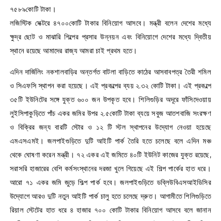
৭৫৮৯কোটি টাকা।
লজিস্টিক সেক্টরে ৪৭০০কোটি টাকার বিনিয়োগ আসবে। মন্ত্রী বলেন দেশের মধ্যে
ক্ষুদ্র ছোট ও মাঝারি শিল্পের প্রসার উন্নয়ন এবং বিনিয়োগে দেশের মধ্যে দ্বিতীয়
স্থানে রয়েছে আমাদের রাজ্য আমরা চাই প্রথম হতে।
এদিন দার্জিলিং নকশালবাড়ির অন্তর্গত বাটলা বাড়িতে কাঠের আসবাবপত্র তৈরী শমিল
ও সিএফসি স্থাপন করা হয়েছে। এই প্রকল্পের ব্যয় ২.৩২ কোটি টাকা। এই প্রকল্পে
৩৫টি ইউনিটের সঙ্গে যুক্ত ৬০০ জন উপকৃত হবে। শিলিগুড়ির অদূরে ফাঁসিদেওয়ায়
লুইসিপাকুড়িতে পাঁচ একর জমির উপর ২.৫কোটি টাকা ব্যয়ে সবুজ আতশবাজি সংরক্ষণ
ও বিক্রির জন্য বারটি স্টোর ও ১২ টি স্টল স্থাপনের উদ্যোগ নেওয়া হয়েছে
এমএসএমই। জলপাইগুড়িতে দুটি আইটি পার্ক তৈরি হতে চলেছে বলে এদিন মঞ্চ
থেকে ঘোষণা করেন মন্ত্রী। ৭২ একর এই জমিতে ৪০টি ইউনিট কাজের যুক্ত রয়েছে,
সরাসরি হাজারের বেশি কর্মসংস্থানের দরজা খুলে গিয়েছে এই শিল্প পার্কের হাত ধরে।
আরো ৭১ একর জমি জুড়ে শিল্প পার্ক হবে। জলপাইগুড়িতে ডব্লিউবিএসআইডিসির
উদ্যোগে আরও দুটি নতুন আইটি পার্ক চালু হতে চলেছে দ্রুত। আগামীতে শিলিগুড়িতে
রিয়াল স্টেটের হাত ধরে ৪ হাজার ৭০০ কোটি টাকার বিনিয়োগ আসবে বলে জানান