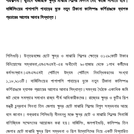
পরিকল্পনা। ভুটানে বাজারকে ক্ষুদ্র মাঝারি শিল্পের বিপণন নেই কাজে লাগাতে হবে।
দার্জিলিংয়ের পাশাপাশি পাহাড়ের বুকে নতুন ঠিকানা কালিম্পঙ কর্শিয়াঙকে ব্যাপক
প্রচারের আলোর আনার সিদ্ধান্ত।
শিলিগুড়ি। উত্তরবঙ্গের ছোট ক্ষুদ্র ও মাঝারি শিল্পের ক্ষেত্রে ৩১২৯কোটি টাকার
বিনিয়োগের সম্ভাবনা,এমএসএমই-এর অধীনেই ৯০হাজার থেকে ১লাখ কর্মীদের
কর্মসংস্থান।এমএসএমই পোর্টালে উদ্যম পোর্টালে নিবন্ধিকরনের সংখ্যা
১,১৮,৯১৩টি। দার্জিলিংয়ের পাশাপাশি পাহাড়ের বুকে নতুন ঠিকানা কালিম্পঙ
কর্শিয়াঙকে ব্যাপক প্রচারের আলোর আনার সিদ্ধান্ত।সমন্বয় বৈঠকে একাধিক জমি
জট থেকে সমস্যার সমাধান রাজ্য শীর্ষ আধিকারীকদের। রাজ্যের ক্ষুদ্র ও কুটির শিল্প
মন্ত্রী চন্দ্রনাথ সিনহা তিন জেলায় ক্ষুদ্র ছোট মাঝারি শিল্পের বিপুল সম্ভবনার আছে
বলে জানান। শুক্রবার শিলিগুড়ি দীনবন্ধু মঞ্চে ক্ষুদ্র ছোট ও মাঝারি শিল্পের সিনার্জি
বাণিজ্যিক সম্মেলনের আয়োজন করা হয়। দার্জিলিং, জলপাইগুড়ি, কালিম্পঙ তিন
জেলার ছোট মাঝারি ক্ষুদ্র শিল্প সম্ভবনা ও শিল্প উদ্যোগিদের নিয়ে একটি বিস্তারিত