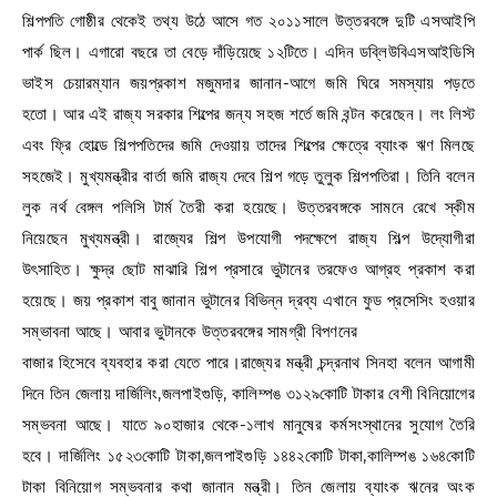
শিল্পপতি গোষ্ঠীর থেকেই তথ্য উঠে আসে গত ২০১১সালে উত্তরবঙ্গে দুটি এসআইপি
পার্ক ছিল। এগারো বছরে তা বেড়ে দাঁড়িয়েছে ১২টিতে। এদিন ডব্লিউবিএসআইডিসি
ভাইস চেয়ারম্যান জয়প্রকাশ মজুমদার জানান-আগে জমি ঘিরে সমস্যায় পড়তে
হতো। আর এই রাজ্য সরকার শিল্পের জন্য সহজ শর্তে জমি বন্টন করেছেন। লং লিস্ট
এবং ফ্রি হোল্ডে শিল্পপতিদের জমি দেওয়ায় তাদের শিল্পের ক্ষেত্রে ব্যাংক ঋণ মিলছে
সহজেই। মুখ্যমন্ত্রীর বার্তা জমি রাজ্য দেবে শিল্প গড়ে তুলুক শিল্পপতিরা। তিনি বলেন
লুক নর্থ বেঙ্গল পলিসি টার্ম তৈরী করা হয়েছে। উত্তরবঙ্গকে সামনে রেখে স্কীম
নিয়েছেন মুখ্যমন্ত্রী। রাজ্যের শিল্প উপযোগী পদক্ষেপে রাজ্য শিল্প উদ্যোগীরা
উৎসাহিত। ক্ষুদ্র ছোট মাঝারি শিল্প প্রসারে ভুটানের তরফেও আগ্রহ প্রকাশ করা
হয়েছে। জয় প্রকাশ বাবু জানান ভুটানের বিভিন্ন দ্রব্য এখানে ফুড প্রসেসিং হওয়ার
সম্ভাবনা আছে। আবার ভুটানকে উত্তরবঙ্গের সামগ্রী বিপণনের
বাজার হিসেবে ব্যবহার করা যেতে পারে।রাজ্যের মন্ত্রী চন্দ্রনাথ সিনহা বলেন আগামী
দিনে তিন জেলায় দার্জিলিং,জলপাইগুড়ি, কালিম্পঙ ৩১২৯কোটি টাকার বেশী বিনিয়োগের
সম্ভবনা আছে। যাতে ৯০হাজার থেকে-১লাখ মানুষের কর্মসংস্থানের সুযোগ তৈরি
হবে। দার্জিলিং ১৫২৩কোটি টাকা,জলপাইগুড়ি ১৪৪২কোটি টাকা,কালিম্পঙ ১৬৪কোটি
টাকা বিনিয়োগ সম্ভবনার কথা জানান মন্ত্রী। তিন জেলায় ব্যাংক ঋনের অংক