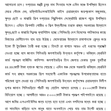
আলোচনা চলে। দপ্তরের মন্ত্রী চন্দ্র নাথ সিনহার সঙ্গে এদিন মঞ্চে উপস্থিত ছিলেন
মেয়র গৌতম দেব, ডব্লিউবিএসআইডিসি ভাইস চেয়ারম্যান জয়প্রকাশ মজুমদার,
ক্ষুদ্র ছোট ও মাঝারি শিল্প দপ্তরের প্রিন্সিপাল সেক্রেটারি রাজেশ পান্ডে উপস্থিত
ছিলেন। এদিনে শিল্পপতি গোষ্ঠির ও শিল্প উদ্যমীদের তরফে রাজ্য সরকারের উদ্যোগে
ক্ষুদ্র,ছোট ও মাঝারি শিল্পের ক্যাপিটাল হচ্ছে।শিলিগুড়ি দেশ বিদেশের পর্যটকদের কাছে
বিবাহের ডেস্টিনেশন হাব হয়ে উঠছে। মেফেয়ারের উদ্যোগে চাবাগানকে কেন্দ্র করে
ইকো টি ট্যুরিজম তৈরী করা হচ্ছে। তিনটে চা বাগানে আরও এই ধরণের প্রজেক্ট
নেওয়া হচ্ছে বলে জানান শিলিগুড়ি জলপাইগুড়ি উন্নয়ন কর্তৃপক্ষ। ভবিষ্যৎ ক্রেডিট
কার্ড প্রকল্পে দার্জিলিং কালিম্পং জলপাইগুড়ির তিন জেলায় বেকার যুবক যুবতীরা
৪৪.৪৪কোটি টাকা ব্যাংক ঋণের পেয়েছে। এদিন মঞ্চ থেকে সরকারি ভবিষ্যৎ ক্রেডিট
কার্ড সহ রাজ্য সরকারের শিল্প সহযোগী একাধিক প্রকল্পের উপভোক্তাদের হাতে
পরিষেবা তুলে দেওয়া হয়।শিলিগুড়ি জলপাইগুড়ি উন্নয়ন কর্তৃপক্ষের চেয়ারম্যান দিলীপ
দুগার জানান শিলিগুড়িতে পাঁচটি বড় হোটেল আসতে চলেছে। ৫০০০কোটি টাকার
বিনিয়োগ হচ্ছে। আগামীতে আরও ৫০০০কোটি টাকার প্রকল্প পাইপলাইনে রয়েছে।
আগে জমির এলএলইউসির জন্য হন্যে হতে হতো এখন দশদিনের মধ্যে করা হচ্ছে।
তা সাতদিনে বাড়িতে বসে মানুষ যাতে অনলাইনে পেয়ে যায় তার টার্গেট রয়েছে।