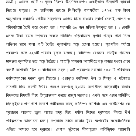
মন্ত্রী। এদিকে ছোট ও ক্ষুদ্র শিল্পের উন্নতিকরণেও একইভাবে উদ্যোগী ভূমিকা
নিয়েছে দপ্তর। সে তালিকায় রয়েছে শিলিগুড়ি বাঘাযতীনে ১৭.৯৪ লক্ষ টাকা
অনুমোদনে স্বনির্ভর গোষ্ঠীর মহিলাদের এগিয়ে নিয়ে যাওয়ার স্বার্থে সেলাই মেশিন ও
পরিকাঠামো তৈরি করে দেওয়া হবে। সরাসরি ৩০ জন মহিলা উপকৃত হবে। ১ কোটি
৯লক্ষ টাকা ব্যয়ে দপ্তরের তরফে দার্জিলিং খড়িবাড়িতে সুপারি গাছের পাতা দিয়ে
অভিনব ভাবে থালা বাটি তৈরির ক্লাসটার গড়ে তোলা হচ্ছে। প্রাথমিক পর্যায়ে
প্রকল্পের সঙ্গে ২২০টি পরিবার যুক্ত রয়েছে। কালিম্পং বেডনের সানটুক গ্রামের
মাশরুম ক্লাস্টার হয়ে গড়ে উঠেছে। পাহাড়ি মাশরুম আগামীতে বড় বাজার দখলে নেবে
বলেই আশাবাদী শিল্প ও বাণিজ্যিক মহল। এই প্রকল্পের সরাসরি ১৩৫ টি পরিবারের
কর্মসংস্থানের দরজা খুলে গিয়েছে। এছাড়াও কালিম্পং উল ও সিল্ক ও পাটজাত
সামগ্রী দিয়ে কার্পেট তৈরির প্রকল্প ফলপ্রসূ হওয়ায় আগামীতে আন্তরাষ্ট্র বাজার
বিপনণের বিষয়টি নিয়ে চিন্তাভাবনা করছে রাজ্য সরকার। একই সঙ্গে এদের দার্জিলিং
হিলকুইনের পাশাপাশি বিদেশি পর্যটকদের কাছে কালিম্পং কার্শিয়াং এর দেস্টিনেশন কে
প্রচারের আলোয় তুলে আনার মধ্য দিয়ে পর্যটন শিল্পের প্রসারের বিষয়ে দীর্ঘ
পরিকল্পনাও আলোচনা চলে। দপ্তরিয় সচিব জানান ট্যুর অপারেটর সংস্থাগুলিকে
এগিয়ে আসতে হবে প্রচারে। নেপাল ভুটানের সীমান্তকে বাণিজ্যিক আমদানি