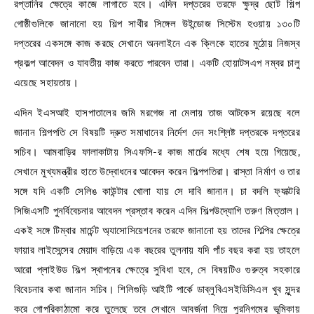
রপ্তানির ক্ষেত্রে কাজে লাগাতে হবে। এদিন দপ্তরের তরফে ক্ষুদ্র ছোট শিল্প
গোষ্ঠীগুলিকে জানানো হয় শিল্প সাথীর সিঙ্গেল উইন্ডোজ সিস্টেম হওয়ায় ১৩০টি
দপ্তরের একসঙ্গে কাজ করছে সেখানে অনলাইনে এক ক্লিকে হাতের মুঠোয় নিজস্ব
প্রকল্প আবেদন ও যাবতীয় কাজ করতে পারবেন তারা। একটি হোয়াটসএপ নম্বর চালু
এয়েছে সহায়তায়।
এদিন ইএসআই হাসপাতালের জমি মরগেজ না মেলায় তাজ আটকেস রয়েছে বলে
জানান শিল্পপতি সে বিষয়টি দ্রুত সমাধানের নির্দেশ দেন সংশ্লিষ্ট দপ্তরকে দপ্তরের
সচিব। আমবাড়ির ফালাকাটায় সিএফসি-র কাজ মার্চের মধ্যে শেষ হয়ে গিয়েছে,
সেখানে মুখ্যমন্ত্রীর হাতে উদ্বোধনের আবেদন করেন শিল্পপতিরা। রাস্তা নির্মাণ ও তার
সঙ্গে যদি একটি সেলিঙ কাউন্টার খোলা যায় সে দাবি জানান। চা বদলি ফ্যাক্টরি
সিজিএসটি পুনর্বিবেচনার আবেদন প্রস্তাব করেন এদিন শিল্পউদ্যোগি তরুণ মিত্তাল।
একই সঙ্গে টিম্বার মার্চেন্ট অ্যাসোসিয়েশনের তরফে জানানো হয় তাদের শিল্পির ক্ষেত্রে
ফায়ার লাইসেন্সের মেয়াদ বাড়িয়ে এক বছরের তুলনায় যদি পাঁচ বছর করা হয় তাহলে
আরো প্লাইউড শিল্প স্থাপনের ক্ষেত্রে সুবিধা হবে, সে বিষয়টিও গুরুত্ব সহকারে
বিবেচনার কথা জানান সচিব। শিলিগুড়ি আইটি পার্কে ডাব্লুবিএসইডিসিএল খুব সুন্দর
করে গোপরিকাঠামো করে তুলেছে তবে সেখানে আবর্জনা নিয়ে পুরনিগমের ভূমিকায়