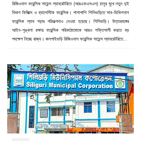
রিজিওনাল ফরেন্সিক সায়েন্স ল্যাবরেটরিতে (আরএফএসএল) চালুর মুখে নতুন দুই
বিভাগ ফিজিক্স ও ব্যালেস্টিক ফরেন্সিক। পাশাপাশি শিলিগুড়িতে সাব-ডিভিশনাল
ফরেন্সিক ল্যাব গড়ার পরিকল্পনাও নেওয়া হয়েছে। শিলিগুড়ি। উত্তরবঙ্গের
আইন-শৃঙ্খলা রক্ষায় ফরেন্সিক পরিকাঠামোকে আরও শক্তিশালী করতে বড়
পদক্ষেপ নিচ্ছে রাজ্য। জলপাইগুড়ি রিজিওনাল ফরেন্সিক সায়েন্স ল্যাবরেটরিতে…