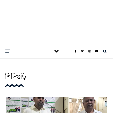
শিলিগুড়ি