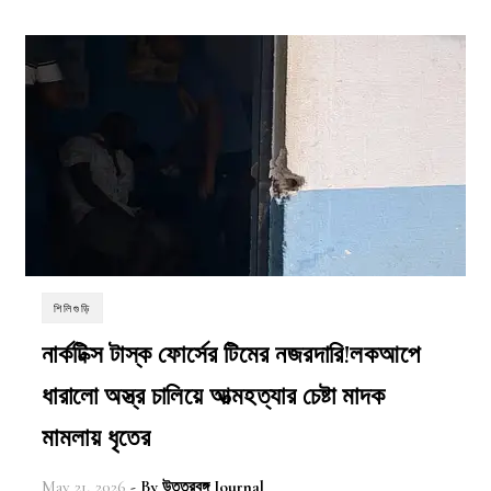
শিলিগুড়ি
নার্কটিক্স টাস্ক ফোর্সের টিমের নজরদারি!লকআপে
ধারালো অস্ত্র চালিয়ে আত্মহত্যার চেষ্টা মাদক
মামলায় ধৃতের
May 21, 2026
- By
উত্তরবঙ্গ Journal