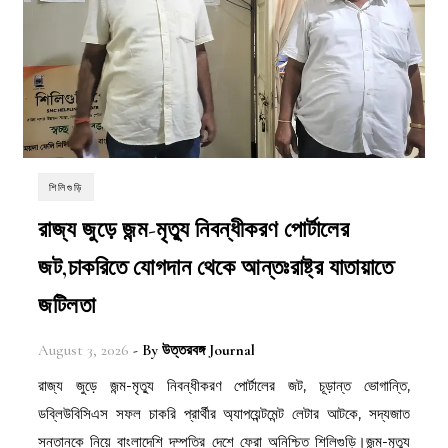
শিলিগুড়ি
রাজ্য জুড়ে জন্ম-মৃত্যু নিবন্ধীকরণ পোর্টালের
জট,চাকরিতে যোগদান থেকে আন্তঃরাষ্ট্র যাতায়াতে
জটিলতা
August 3, 2026
- By
উত্তরবঙ্গ Journal
রাজ্য জুড়ে জন্ম-মৃত্যু নিবন্ধীকরণ পোর্টালের জট, চূড়ান্ত ভোগান্তি,
ডব্লিউবিসিএস সফল চাকরি প্রার্থীর অ্যাপয়েন্টমেন্ট লেটার আটকে, সদ্যজাত
সন্তানকে নিয়ে বাংলাদেশি দম্পতির দেশে ফেরা অনিশ্চিত শিলিগুড়ি।জন্ম-মৃত্যু