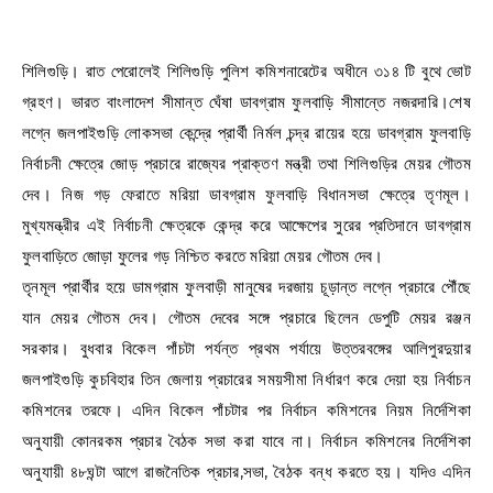
শিলিগুড়ি। রাত পেরোলেই শিলিগুড়ি পুলিশ কমিশনারেটের অধীনে ৩১৪ টি বুথে ভোট
গ্রহণ। ভারত বাংলাদেশ সীমান্ত ঘেঁষা ডাবগ্রাম ফুলবাড়ি সীমান্তে নজরদারি।শেষ
লগ্নে জলপাইগুড়ি লোকসভা কেন্দ্রে প্রার্থী নির্মল চন্দ্র রায়ের হয়ে ডাবগ্রাম ফুলবাড়ি
নির্বাচনী ক্ষেত্রে জোড় প্রচারে রাজ্যের প্রাক্তণ মন্ত্রী তথা শিলিগুড়ির মেয়র গৌতম
দেব। নিজ গড় ফেরাতে মরিয়া ডাবগ্রাম ফুলবাড়ি বিধানসভা ক্ষেত্রে তৃণমূল।
মুখ্যমন্ত্রীর এই নির্বাচনী ক্ষেত্রকে কেন্দ্র করে আক্ষেপের সুরের প্রতিদানে ডাবগ্রাম
ফুলবাড়িতে জোড়া ফুলের গড় নিশ্চিত করতে মরিয়া মেয়র গৌতম দেব।
তৃনমূল প্রার্থীর হয়ে ডামগ্রাম ফুলবাড়ী মানুষের দরজায় চূড়ান্ত লগ্নে প্রচারে পৌঁছে
যান মেয়র গৌতম দেব। গৌতম দেবের সঙ্গে প্রচারে ছিলেন ডেপুটি মেয়র রঞ্জন
সরকার। বুধবার বিকেল পাঁচটা পর্যন্ত প্রথম পর্যায়ে উত্তরবঙ্গের আলিপুরদুয়ার
জলপাইগুড়ি কুচবিহার তিন জেলায় প্রচারের সময়সীমা নির্ধারণ করে দেয়া হয় নির্বাচন
কমিশনের তরফে। এদিন বিকেল পাঁচটার পর নির্বাচন কমিশনের নিয়ম নির্দেশিকা
অনুযায়ী কোনরকম প্রচার বৈঠক সভা করা যাবে না। নির্বাচন কমিশনের নির্দেশিকা
অনুযায়ী ৪৮ঘন্টা আগে রাজনৈতিক প্রচার,সভা, বৈঠক বন্ধ করতে হয়। যদিও এদিন