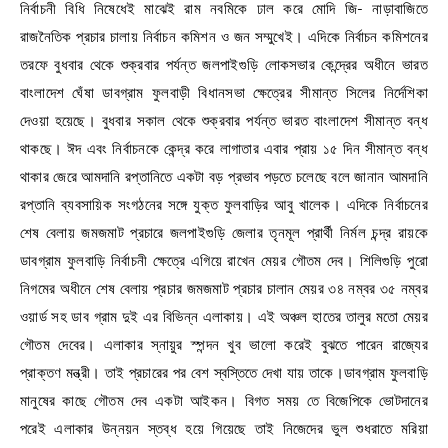
নির্বাচনী বিধি নিষেধেই মাঝেই রাম নবমিকে ঢাল করে মোদি জি- নাড়াবাজিতে
রাজনৈতিক প্রচার চালায় নির্বাচন কমিশন ও জন সম্মুখেই। এদিকে নির্বাচন কমিশনের
তরফে বুধবার থেকে শুক্রবার পর্যন্ত জলপাইগুড়ি লোকসভার কেন্দ্রের অধীনে ভারত
বাংলাদেশ ঘেঁষা ডাবগ্রাম ফুলবাড়ী বিধানসভা ক্ষেত্রের সীমান্ত সিলের নির্দেশিকা
দেওয়া হয়েছে। বুধবার সকাল থেকে শুক্রবার পর্যন্ত ভারত বাংলাদেশ সীমান্ত বন্ধ
থাকছে। ঈদ এবং নির্বাচনকে কেন্দ্র করে লাগাতার এবার প্রায় ১৫ দিন সীমান্ত বন্ধ
থাকার জেরে আমদানি রপ্তানিতে একটা বড় প্রভাব পড়তে চলেছে বলে জানান আমদানি
রপ্তানি ব্যবসায়িক সংগঠনের সঙ্গে যুক্ত ফুলবাড়ির আবু খালেক। এদিকে নির্বাচনের
শেষ বেলায় জমজমাট প্রচারে জলপাইগুড়ি জেলার তৃনমূল প্রার্থী নির্মল চন্দ্র রায়কে
ডাবগ্রাম ফুলবাড়ি নির্বাচনী ক্ষেত্রে এগিয়ে রাখেন মেয়র গৌতম দেব। শিলিগুড়ি পুরো
নিগমের অধীনে শেষ বেলায় প্রচার জমজমাট প্রচার চালান মেয়র ৩৪ নম্বর ৩৫ নম্বর
ওয়ার্ড সহ ডাব গ্রাম দুই এর বিভিন্ন এলাকায়। এই অঞ্চল হাতের তালুর মতো মেয়র
গৌতম দেবের। এলাকার স্নায়ুর স্পন্দন খুব ভালো করেই বুঝতে পারেন রাজ্যের
প্রাক্তণ মন্ত্রী। তাই প্রচারের পর বেশ স্বস্তিতে দেখা যায় তাকে।ডাবগ্রাম ফুলবাড়ি
মানুষের কাছে গৌতম দেব একটা আইকন। বিগত সময় তে বিজেপিকে ভোটদানের
পরেই এলাকার উন্নয়ন স্তব্ধ হয়ে গিয়েছে তাই নিজেদের ভুল শুধরাতে মরিয়া