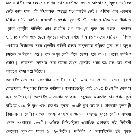
এলাকাবাসীর প্রচারের শেষ লগ্নে সরাসরি গৌতম দেব কে আশ্বাস তৃণমূলের প্রতীকে
ভোট বাক্সে যাবে এই বিধানসভা ক্ষেত্রে সংখ্যাগরিষ্ঠ ভোট। এদিকে ফের একবার
নির্বাচনের দিন এগিয়ে আসতেই ডামগ্রাম ফুলবাড়ী সীমা জালাস নিজমতারা সীমান্ত
গ্রামে কেন্দ্রীয় বাহিনীর চোখ রাঙানির চাপা আশঙ্কা বুকে ভর করছে। কপালে
দুশ্চিন্তার ভাঁজ পড়ে ছেলে পুলেদের আগলে রাখছে সীমান্ত গ্রামের বাসিন্দারা। বিগত
পঞ্চায়েত নির্বাচনের সময় কেন্দ্রীয় বাহিনী রাতের অন্ধকারে বাড়িতে ঢুকে জোর জুলুম
চমকের অভিযোগ ওঠে। তার অপুর ভোট দিতে দেওয়া হবে না এ ধরনের হুমকিও
জোটে। লোকসভা নির্বাচনে ঘিরে তাদের মধ্যে কেন্দ্রীয় বুটের আওয়াজ আর চাপা
আতঙ্ক তাজা হয়ে উঠছে।
জলপাইগুড়িতে ৭৫ কোম্পানি কেন্দ্রীয় বাহিনী এবং ৩০৭৭ জন রাজ্য পুলিশ
মোতায়নের সিদ্ধান্ত নিয়েছে কমিশন। জলপাইগুড়ির মোট ১৯০৪ টি পোলিং স্টেশনে
হবে ভোটগ্রহণ। জলপাইগুড়ি জেলার লোকসভা কেন্দ্রের অন্তর্গত ডাব গ্রাম ফুল
বাড়িতে ৩১৪ টি বুথে এবং রাজগঞ্জ ব্লকে ২৫৯টি বুথে রয়েছে। ডাবগ্রাম ফুলবাড়ী
বিধানসভায় ভোটার সংখ্যা ৩লক্ষ ২০হাজার ৭৮০। রাজগঞ্জ ব্লকে ভোটার সংখ্যা
২লক্ষ ৫৫হাজার ২৬৭টি। এদিকে শিলিগুড়িতে একাধিক এলাকায় দুই নির্বাচনী
ক্ষেত্রের ব্যবধান মাত্র ১০-২০ফিটের। দার্জিলিং ও জলপাইগুড়ি দুই পৃথক