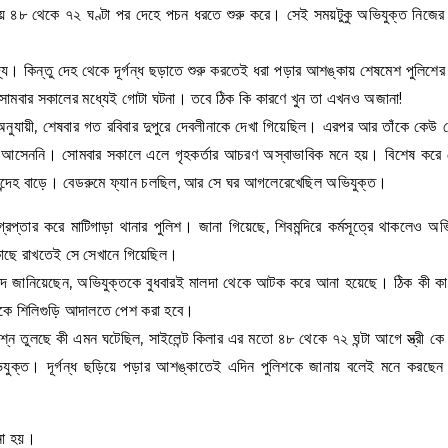
ায় ৪৮ থেকে ৭২ ঘণ্টা পর দেহে পচন ধরতে শুরু করে। সেই সময়টুকু অভিযুক্ত নিজের ফ
দ্য। কিন্তু দেহ থেকে দূর্গন্ধ ছড়াতে শুরু করতেই ধরা পড়ার আশঙ্কায় শেষমেশ পুলিশের 
 সোমবার সকালের মধ্যেই গোটা ঘটনা। তবে ঠিক কি কারণে খুন তা এখনও অজানা!
 অনুযায়ী, শেষবার গত রবিবার দুপুরে দেবলীনাকে দেখা গিয়েছিল। এরপর আর তাঁকে কেউ
ি কাজে আসেননি। সোমবার সকালে এলে গৃহকর্তার আচরণ অস্বাভাবিক মনে হয়। বিশেষ করে
ায় সন্দেহ বাড়ে। বেডরুমে ফ্যান চলছিল, আর সে ঘর আগলেরেখেছিল অভিযুক্ত।
রেপ্তার করে মাটিগাড়া থানার পুলিশ। জানা গিয়েছে, শিবমন্দিরে কর্মসূত্রে থাকলেও অভ
াছে রাখতেই সে সেখানে গিয়েছিল।
আহমেদ জানিয়েছেন, অভিযুক্তকে বুধবারই মালদা থেকে আটক করে আনা হয়েছে। ঠিক কী ক
্তকে শিলিগুড়ি আদালতে পেশ করা হবে।
শ্ন তুলছে কী এমন ঘটেছিল, সাইলেন্ট কিলার এর মতো ৪৮ থেকে ৭২ ঘন্টা আগে স্ত্রী কে
 অভিযুক্ত। দূর্গন্ধ ছড়িয়ে পড়ার আশঙ্কাতেই এদিন পুলিশকে জানায় বলেই মনে করছেন 
ানো হয়।