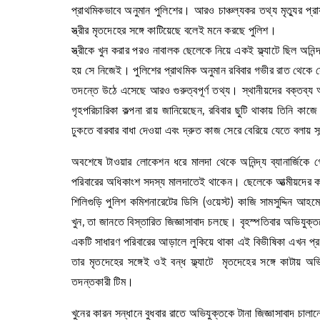
প্রাথমিকভাবে অনুমান পুলিশের। আরও চাঞ্চল্যকর তথ্য মৃত্যুর প্র
স্ত্রীর মৃতদেহের সঙ্গে কাটিয়েছে বলেই মনে করছে পুলিশ।
স্ত্রীকে খুন করার পরও নাবালক ছেলেকে নিয়ে একই ফ্ল্যাটে ছিল অনিন্
হয় সে নিজেই। পুলিশের প্রাথমিক অনুমান রবিবার গভীর রাত থেকে
তদন্তে উঠে এসেছে আরও গুরুত্বপূর্ণ তথ্য। স্থানীয়দের বক্তব্য
গৃহপরিচারিকা কল্পনা রায় জানিয়েছেন, রবিবার ছুটি থাকায় তিন
ঢুকতে বারবার বাধা দেওয়া এবং দ্রুত কাজ সেরে বেরিয়ে যেতে বল
অবশেষে টাওয়ার লোকেশন ধরে মালদা থেকে অনিন্দ্য ব্যানার্জিকে গ্
পরিবারের অধিকাংশ সদস্য মালদাতেই থাকেন। ছেলেকে আত্মীয়দের ক
শিলিগুড়ি পুলিশ কমিশনারেটের ডিসি (ওয়েস্ট) কাজি সামসুদ্দিন 
খুন, তা জানতে বিস্তারিত জিজ্ঞাসাবাদ চলছে। বৃহস্পতিবার অভিযুক
একটি সাধারণ পরিবারের আড়ালে লুকিয়ে থাকা এই বিভীষিকা এখন প্র
তার মৃতদেহের সঙ্গেই ওই বন্ধ ফ্ল্যাটে মৃতদেহের সঙ্গে কাটায়
তদন্তকারী টিম।
খুনের কারন সন্ধানে বুধবার রাতে অভিযুক্তকে টানা জিজ্ঞাসাবাদ চাল