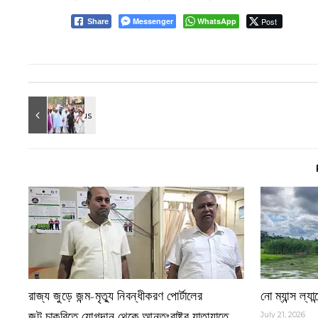
Messenger
WhatsApp
Post
Share
রাজ্য জুড়ে জন্ম-মৃত্যু নিবন্ধীকরণ পোর্টালের
নো ম্যান্স ল্
জট,চাকরিতে যোগদান থেকে আন্তঃরাষ্ট্র যাতায়াতে
July 21, 2026