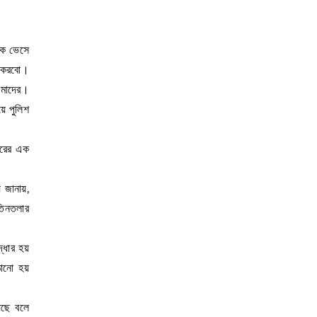
কে ভেসে
গ করবো।
 আমাদের।
়ে পুলিশ
বছরের এক
জানায়,
 তিনতলার
্ধার হয়
ানো হয়
েছে বলে