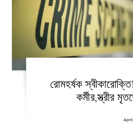
রোমহর্ষক স্বীকারোক্তি!
কর্মীর,স্ত্রীর ম
Apri