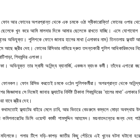
ওঠে ফোন আর ফোনের অপরপ্রান্ত থেকে এক চমকে ওঠা স্বীকারোক্তি! ফোনের ওপার থে
ছি।ছেলেকে খুন করে আমি মালদার দিকে আমার ছেলেকে রাখতে যাচ্ছি। এসে যোগাযো
কে খুনের অভিযুক্ত। পুলিশকে ফোনে জানায় হালের মাথা (এলাকার নাম) তিনতলায় ফ্ল্যাট
রুমে আছে স্ত্রীর দেহ। ফোনের রিসিভার নামিয়ে দ্রুত তদন্তকারী পুলিশ আধিকারিকদের নিয
াটিগাড়া, শিবমন্দির এলাকা।
ক্ষিকা। অভিযুক্ত তার স্বামী অনিন্দ্য ব্যানার্জি, একজন ব্যাংক কর্মী। তাঁদের এগারো 
সেই ফোনকল। ফোন রিসিভ করতেই চমকে ওঠেন পুলিশকর্মীরা। অপরপ্রান্ত থেকে অনিন্দ্য 
 জিজ্ঞাসায় সে নিজেই জানায় ফ্ল্যাটের নির্দিষ্ট ঠিকানা শিবমন্দিরের ‘হালের মাথা’ এলাকার
য়া যাবে স্ত্রীর দেহ।
র কথামতোই ফ্ল্যাটের বাইরে মেলে চাবি, আর ভিতরে বেডরুমে কম্বলে মোড়া অবস্থায় উদ
শ কমিশনারেটের ডিসি ওয়েস্ট কাজী শামসুদ্দিন আহমেদ। ময়নাতদন্তের জন্য দেহ পাঠ
হিলাকে। গলায় টিপে দড়ি-কাপড় জাতীয় কিছু পেঁচিয়ে এই খুনের ঘটনা ঘটানো হয়