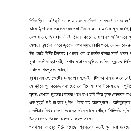
শিলিগুড়ি। ভোট মুখী ব্যাস্ততায় মগ্ন পুলিশ! সে সময়ই বেজে 
আসে ঠান্ডা এক ভদ্রলোকের গলা-“আমি আমার স্ত্রীকে খুন করে
কোথায় দেহ জিঙ্গাসায় নির্দিষ্ট ঠিকানা বাতলে দেয় পুলিশ অফিসার
সেখানে ফ্ল্যাটের বাইরে জুতোর রাখার স্থানে চাবি পাবে, ভেতরে বেড
টিম ছোটে নির্দিষ্ট ঠিকানায়।এমনই এক রোমহর্ষক ঘটনার সাক্ষী থাকল ম
মৃতা দেবলীনা ব্যানার্জী, পেশায় বালাসন জুনিয়র বেসিক স্কুলের শি
নাবালক শিশুপুত্রও আছে।
বুধবার সকালে, ভোটের ব্যস্ততার মধ্যেই মাটিগাড়া থানায় আসে 
সে স্ত্রীকে খুন করেছে এবং ছেলেকে নিয়ে মালদার দিকে যাচ্ছে। পুলিশের
ফ্ল্যাট, যেখানে জুতোর র‍্যাকের পাশে রাখা চাবি দিয়ে ঢুকে বেডরুমে পাও
এক মুহূর্ত দেরি না করে পুলিশ পৌঁছে যায় ঘটনাস্থলে। অভিযুক্তে
দেবলীনার নিথর দেহ। তদন্তে ঘটনাস্থলে পৌঁছায় শিলিগুড়ি পুলি
উত্তরবঙ্গ মেডিকেল কলেজ ও হাসপাতালে।
প্রাথমিক তদন্তে উঠে এসেছে, শ্বাসরোধ করেই খুন করা হয়েছে ম