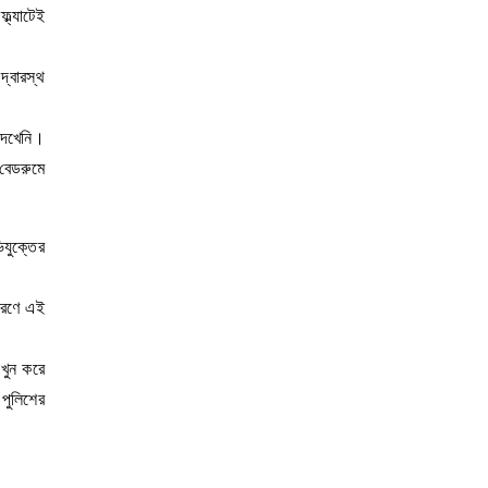
্ল্যাটেই
দ্বারস্থ
 দেখেনি।
 বেডরুমে
িযুক্তের
ারণে এই
 খুন করে
পুলিশের