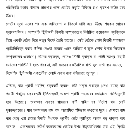
পরিস্থিতি বজায় থাকলে ভাজপার পক্ষে ভোটের লড়াই টিকিয়ে রাখা ক্রমশ কঠিন হয়ে
উঠবে।
ভোটের মুখে একের পর এক অভিযোগ ও বিতর্কে দাগি হয়ে উঠছে শঙ্কর ঘোষের
প্রচারপরিসর। সম্প্রতি হিন্দিভাষী বিহারী সম্প্রদায়ের নির্বাচিত কয়েকজন ব্যক্তিকে
নিয়ে একটি বৈঠক ঘিরে নতুন বিতর্ক তৈরি হয়েছে। সেই বৈঠকে গোটা বিহারী সমাজকে
প্রতিনিধিত্ব করার ইঙ্গিত দেওয়া হয়েছে এমন অভিযোগ তুলে ক্ষোভ উগরে দিয়েছেন
সম্প্রদায়ের একাংশ। তাঁদের বক্তব্য, কোনও নির্দিষ্ট ব্যক্তি বা গোষ্ঠী সমগ্র বিহারী
সমাজের প্রতিনিধি হতে পারে না, এই ধরনের রাজনৈতিক বার্তা ভুল বার্তা বয়ে এনেছে।
বিজেপির হিন্দি ভাষী একচেটিয়া ভোটে এবার থাবা বসিয়েছে তৃনমূল।
এদিকে, বাম প্রার্থী শরদিন্দু চক্রবর্তী ক্রমশ জমি শক্ত করছেন।দেখা যাচ্ছে বাম
প্রার্থী শরদিন্দু চক্রবর্ত্তী ইতিমধ্যেই ভাজপা প্রার্থী শঙ্করের জোড়ালো প্রতিদ্বন্দ্বী
হয়ে উঠেছে। তারওপর এবারে বামেদের পার্টি লাইন-এর নির্দেশ বাম ভোট
পুনরুদ্ধারের। যার ফলস্বরূপ রাম বাম অঘোষিত গাঁটছড়া ভাঙনের মুখে। সেখানে বাম
ঘরে বেড়ে ওঠা রামের বিদায়ি বিধায়ক প্রার্থীর ভোট প্রাপ্তির অংকে বড় ধাক্কা বয়ে
আনছে। একসময়ের সতীর্থ কমরেডদের ভোটের উপর উত্তরাধিকার হারা এই স্থিতি