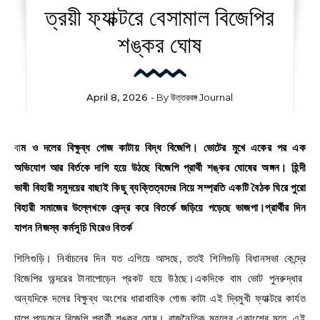
ত্রয়ী ফ্যাক্টরে বেসামাল বিজেপির
শঙ্কর ঘোষ
April 8, 2026
- By
উত্তরবঙ্গ Journal
বাম ও দলের বিক্ষুব্ধ গোজ কাটায় বিদ্ধ বিজেপি। ভোটের মুখে একের পর এক
অভিযোগ আর বির্তকে দাগি হয়ে উঠছে বিজেপি প্রার্থী শঙ্কর ঘোষের অঙ্গন। হিন্দী
ভাষী বিহারী সমুদয়ের বাছাই কিছু ব্যক্তিত্বদের নিয়ে সম্প্রতি একটি বৈঠক ঘিরে পুরো
বিহারী সমাজের উল্লেখকে কেন্দ্র করে বিতর্কে জড়িয়ে পড়েছে ভাজপা।প্রার্থীর দিন
যাপন নিজস্ব কর্মসূচি ঘিরেও বিতর্ক
শিলিগুড়ি। নির্বাচনের দিন যত এগিয়ে আসছে, ততই শিলিগুড়ি বিধানসভা কেন্দ্রে
বিজেপির অন্দরের টানাপোড়েন প্রকট হয়ে উঠছে।একদিকে বাম ভোট পুনরুদ্ধার
অন্যদিকে দলের বিক্ষুব্ধ অংশের ধারাবাহিক গোজ কাটা এই দ্বিমুখী ফ্যাক্টরে কার্যত
চাপে পড়েছেন বিজেপি প্রার্থী শঙ্কর ঘোষ। রাজনৈতিক মহলের একাংশের মতে, এই