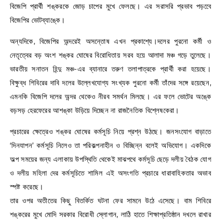
বিজেপি প্রার্থী শঙ্করকে জোড় চাপের মুখে ফেলছে। এর সরাসরি প্রভাব পড়বেে
বিজেপির ভোটব্যাঙ্কে।
অন্যদিকে, বিজেপির অন্দরেই অসন্তোষ এখন প্রকাশ্যে।দলের পুরনো কর্মী ও
নেতৃত্বের বড় অংশ শঙ্কর ঘোষের বিরোধিতায় সরব হয়ে আলাদা মঞ্চ গড়ে তুলেছে।
ভারতীয় সনাতন হিন্দু মঞ্চ-এর ব্যানারে তরুণ তলাপাত্রকে প্রার্থী করা হয়েছে।
বিক্ষুব্ধ শিবিরের দাবি দলের উল্লেখযোগ্য সংখ্যক পুরনো কর্মী তাঁদের সঙ্গে রয়েছেন,
এমনকি বিজেপি দলের অন্দর থেকেও নীরব সমর্থন মিলছে। এর ফলে ভোটের অঙ্কে
বড়সড় হেরফেরের আশঙ্কা উড়িয়ে দিচ্ছেন না রাজনৈতিক বিশ্লেষকেরা।
প্রচারের ক্ষেত্রেও শঙ্কর ঘোষের কর্মসূচি নিয়ে প্রশ্ন উঠছে। জনসংযোগ বাড়াতে
‘দিনযাপন’ কর্মসূচি নিলেও তা পরিকল্পনাহীন ও বিচ্ছিন্ন বলেই অভিযোগ। একদিকে
অল্প সময়ের জন্য এলাকায় উপস্থিতি থেকেই মাঝপথে কর্মসূচি ছেড়ে দলীয় বৈঠক যোগ
ও দলীয় মহিলা দের কর্মসূচিতে শামিল এই অসংগতি প্রচারে ধারাবাহিকতার অভাব
স্পষ্ট করেছে।
তার ওপর অতীতের কিছু বিতর্কিত ঘটনা ফের সামনে উঠে এসেছে। বাম শিবিরে
শঙ্করের মুখে মোদি সরকার বিরোধী স্লোগান, লাঠি হাতে শিক্ষাপ্রতিষ্ঠান দখলে রাখার