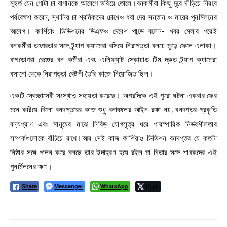
মুহূর্ত যেন গোটা চা বাগানকে আবেগে ভরিয়ে তোলে।বনকর্মীরা কিছু দূরে দাঁড়িয়ে নীরবে
পর্যবেক্ষণ করেন, স্থানিয় চা শ্রমিকদের চোখেও ধরা দেয় সন্তান ও মায়ের পুনর্মিলনের
আবেগ। কার্শিয়াং ডিভিশনের ডিএফও দেবেশ পান্ডে বলেন- খবর মেলার পরেই
বনকর্মীরা তৎপরতার সঙ্গে ট্র্যাপ ক্যামেরা বসিয়ে নিরাপত্তা বলয়ে মুড়ে ফেলে এলাকা।
বাগডোগরা রেঞ্জের বন কর্মীরা এবং এলিফ্যান্ট স্কোয়াড টিম দ্রুত ট্র্যাপ ক্যামেরা
বসানো থেকে নিরাপত্তা বেষ্টনী তৈরি কাজে নিয়োজিত ছিল।
একটি স্বেচ্ছাসেবী সংস্থাও সহায়তা করেছে। অপরদিকে এই পুরো ঘটনা একবার ফের
মনে করিয়ে দিলো বনদপ্তরের কাজ শুধু বনাঞ্চলের আইন রক্ষা নয়, বনদপ্তর প্রকৃতি
বন্যপ্রাণ এবং মানুষের মাঝে নিবিড় যোগসূত্র ধরে পারস্পারিক নির্ভরশীলতার
সম্পর্কগুলোকে বাঁচিয়ে রাখে।আর সেই কাজ কার্শিয়াঙ ডিভিশন বনদপ্তর যে কতটা
নিষ্ঠার সঙ্গে পালন করে চলছে তার উদাহরণ হয়ে রইল মা চিতার সঙ্গে শাবকদের এই
পুনর্মিলনের ক্ষণ।
Messenger
WhatsApp
Post
Share