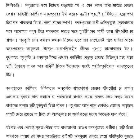
শিলিগুড়ি। সন্তানের সঙ্গে বিচ্ছেদ যন্ত্রণার পর এ যেন আদর মাখা মায়ের কোলে
ফেরার কাহিনী! কার্শিয়াং বনদপ্তরের দীর্ঘ কয়েক ঘণ্টার প্রচেষ্টায় বিচ্ছিন্ন হয়ে পড়া
চিতাবাঘ শাবকেরা ফিরে পেলো মায়ের স্পর্শ। বনদপ্তরের কর্মী এলিফ্যান্ট স্কোয়াডের
সঙ্গে আবেগঘন বন্য চিতা শাবকদের মায়ের সঙ্গে পুনর্মিলনের সাক্ষী হলো হাঁসখোঁয়া চা
বাগান। প্রকৃতি যেন কখনও কখনও নিজের হাতে গল্প লেখে,সেই গল্পে ছড়িয়ে থাকে
বন্যপ্রানের আকুলতা, উদ্বেগ বাকশক্তিহীন জীবের প্রগাঢ় ভালোবাসার টান।
বুধবারের প্রকৃতি ও বন্যপ্রাণীদের এমনই কাহিনীর কেন্দ্রে রয়েছে বিচ্ছিন্ন হয়ে পড়া
দুটি চিতাবাঘ শাবক আর বাঘিনী চিতার উদ্বেগের সঙ্গেই প্রতিশ্রুতিবদ্ধ বনদপ্তরের
টিম।
বনদপ্তরের কার্শিয়াং ডিভিশনের অন্তর্গত বাগডোগরা রেঞ্জের হাঁসখোঁয়া চা বাগান
এলাকায় বুধবার সাত সকালে চা শ্রমিকেরা বাগানে কাজে নামতে গিয়ে লক্ষ্য করেন
বাগানের নালায় দুটি ফুটফুটে চিতা শাবক। প্রথমত আশেপাশে কোথাও ঝোপের আড়ালে
ঘাপটি মেরে রয়েছে মা চিতা সে আশঙ্কায় চা শ্রমিকদের মধ্যে আতঙ্ক দানা বাঁধে।
ঘটনার খবর পেয়েই দ্রুত পৌঁছে যায় বাগডোগরা রেঞ্জের বনদপ্তরের কর্মীরা। দুটি চিতা
শাবককে নালায় সে সময় আতঙ্কিত গুটিশুটি অবস্থায় দেখতে পেয়ে পরিস্থিতি বুঝতে