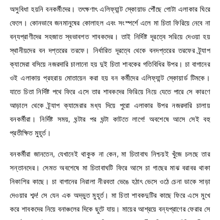
অসুবিধা হয়নি বনকর্মীদের। তৎক্ষণাৎ এলিফ্যান্ট স্কোয়াড পৌঁছে গোটা এলাকার ঘিরে
ফেলে। কোনভাবে জনমানুষের কোলাহল এবং সংস্পর্শে এলে মা চিতা ফিরিয়ে নেবে না
বন্যপ্রাণীদের সহজাত স্বভাবশত শাবকদের। তাই নির্দিষ্ট দূরত্বে সরিয়ে দেওয়া হয়
স্থানীয়দের বন দপ্তরের তরফে। নির্ধারিত দূরত্বে থেকে বনদপ্তরের তরফের ট্র্যাপ
ক্যামেরা বসিয়ে নজরদারি চালানো হয় দুই চিতা শাবকের গতিবিধির উপর। চা বাগানের
ওই এলাকায় প্রহরায় মোতায়েন করা হয় বন কর্মীদের এলিফ্যান্ট স্কোয়ার্ড টিমকে।
যাতে চিতা নির্দিষ্ট পথে ফিরে এসে তার শাবকদের ফিরিয়ে নিয়ে যেতে পারে সে কারণে
আড়ালে থেকে ট্র্যাপ ক্যামেরার মধ্য দিয়ে পুরো এলাকার উপর নজরদারি চালায়
বনকর্মীরা। নির্দিষ্ট সময়, ঘন্টার পর ঘন্টা কাটতে লাগে! অবশেষে আসে সেই বহু
প্রতীক্ষিত মুহূর্ত।
বনকর্মীরা জানতেন, যেখানেই থাকুক না কেন, মা চিতাবাঘ নিশ্চয়ই খুঁজে চলছে তার
সন্তানদের। সেমত অবশেষে মা চিতাবাঘটি ফিরে আসে চা গাছের মাঝ বরাবর থাকা
নিকাশির কাছে। চা বাগানের নিরালা নীরবতা ভেঙে হঠাৎ ভেসে ওঠে চেনা ডাকে সাড়া
দেওয়ার শব্দ! সে যেন এক অদ্ভুত মুহূর্ত। মা চিতা শাবকদুটির কাছে ফিরে এসে মুখে
করে শাবকদের নিয়ে বনাঞ্চলের দিকে ছুটে যায়। মায়ের আশ্রয়ে বন্যপ্রাণের ফেরার সে