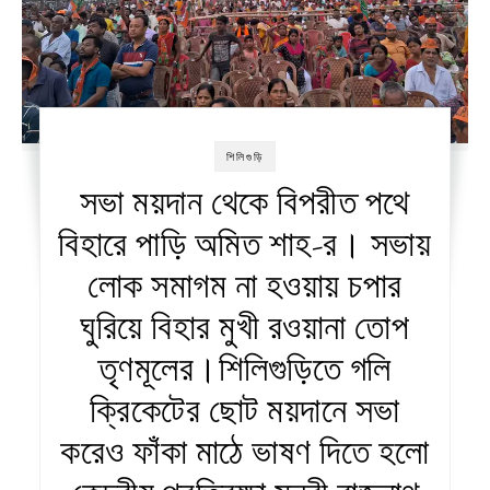
শিলিগুড়ি
সভা ময়দান থেকে বিপরীত পথে
বিহারে পাড়ি অমিত শাহ-র। সভায়
লোক সমাগম না হওয়ায় চপার
ঘুরিয়ে বিহার মুখী রওয়ানা তোপ
তৃণমূলের।শিলিগুড়িতে গলি
ক্রিকেটের ছোট ময়দানে সভা
করেও ফাঁকা মাঠে ভাষণ দিতে হলো