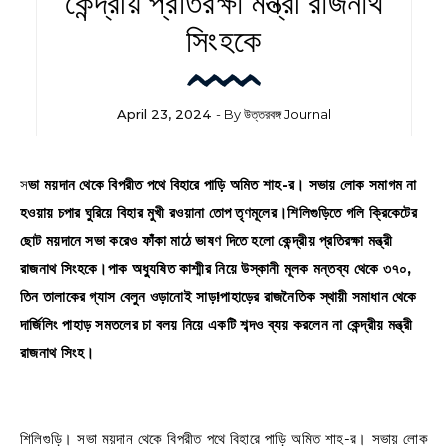
কেন্দ্রীয় প্রতিরক্ষা মন্ত্রী রাজনাথ
সিংহকে
April 23, 2024
- By
উত্তরবঙ্গ Journal
সভা ময়দান থেকে বিপরীত পথে বিহারে পাড়ি অমিত শাহ-র। সভায় লোক সমাগম না
হওয়ায় চপার ঘুরিয়ে বিহার মুখী রওয়ানা তোপ তৃণমূলের।শিলিগুড়িতে গলি ক্রিকেটের
ছোট ময়দানে সভা করেও ফাঁকা মাঠে ভাষণ দিতে হলো কেন্দ্রীয় প্রতিরক্ষা মন্ত্রী
রাজনাথ সিংহকে।পাক অধ্যুষিত কাশ্মীর নিয়ে উস্কানী মূলক মন্তব্য থেকে ৩৭০,
তিন তালাকের গ্যাস বেলুন ওড়ানোই সাড়!পাহাড়ের রাজনৈতিক স্থায়ী সমাধান থেকে
দার্জিলিং পাহাড় সমতলের চা বলয় নিয়ে একটি শব্দও ব্যয় করলেন না কেন্দ্রীয় মন্ত্রী
রাজনাথ সিংহ।
শিলিগুড়ি। সভা ময়দান থেকে বিপরীত পথে বিহারে পাড়ি অমিত শাহ-র। সভায় লোক