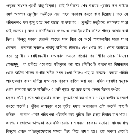
পড়েছে সাংসদ প্রার্থী রাজু বিস্তা। তাই নির্বাচনের শেষ বাজারে প্রচারে দাগ কাটতে
ব্যর্থ ভাজপার কেন্দ্রীয় মন্ত্ৰীদের এনে মহল সরগরম করতে ঝাপ দিয়েছে। তবে সে
পরিকল্পনাও ফলপ্রসূ হতে দেখা যাচ্ছে না ভাজপার। কেন্দ্রীয় মন্ত্রীদের জনসভায় সাড়া
নেই জনতার। রবিবার দার্জিলিংয়ের লেবঙ-এ স্বরাষ্ট্র ন্ত্রীর অমিত শাহের আসার কথা
ছিল। কিন্তু সকাল থেকেই শাহের সভা ঘিরে সে অর্থে পাহাড়বাসীর মাঝে সাড়া
মেলেনা। জনসভা স্থলেও পাহাড় বাসীদের টানতেও বেগ পেতে হয়। লোক জমায়েত
করে কেন্দ্রীয় স্বরাষ্ট্রমন্ত্রীর সভাস্থল ভরাতে পারেনি পদ্ম শিবির থেকে বিমলের
গোজামুমু। যা ছবিতে একেবারে পরিষ্কার ধরা পড়ে।শিলিগুড়ি বাগডোগরা বিমানবন্দর
থেকে অমিত শাহের কপ্টার সঠিক সময় রওনা দিলেও পাহাড়ে অবতরণ করতে পারিনি
আবহাওয়ার কারণ দর্শিয়ে সভা এক প্রকার বাতিল করা হয়। যদিও স্বরাষ্ট্র মন্ত্রক
থেকে জানানো হয়েছে দার্জিলিং-এ হেলিপ্যাড গ্রাউন্ডে দুবার সেনার বিশেষ কপ্টার
চক্কর কাঁটে। তবে আবহাওয়ার কারণে দৃশ্যমানতা কম থাকায় শাহের কপ্টার অবতরণ
করতে পারেনি। ঝুঁকির আশঙ্কা করে তৃতীয় দফায় অবতরনের চেষ্টা করেনি পাহাড়ি
জমিনে। আকাশ পথেই পরিকল্পনা পরিবর্তন করে ঘুরিয়ে ভিন রাজ্য বিহারে যান শাহ।
জনগনের ক্ষোভের আশঙ্কা করে যদিও ফোনের মাধ্যমে বক্তব্য রাখেন। সাংসদ রাজু
বিস্তার ফোনে মাইক্রোফোনের সামনে নিয়ে গিয়ে ভাষণ হয়। তবে সকাল থেকেই