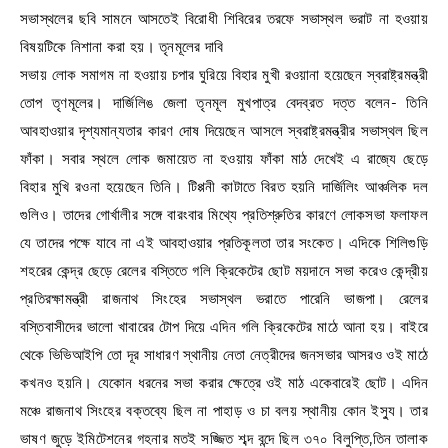
সভাস্থলের ছবি সামনে আসতেই বিরোধী শিবিরের তরফে সভাস্থল ভরাট না হওয়ায়
বিষয়টিকে নিশানা করা হয়। তৃনমূলের দাবি
সভায় লোক সমাগম না হওয়ায় চপার ঘুরিয়ে বিহার মুখী রওয়ানা হয়েছেন স্বরাষ্ট্রমন্ত্রী
তোপ তৃণমূলের। দার্জিলিঙ জেলা তৃনমূল মুখপাত্র বেদব্রত দত্ত বলেন- তিনি
আবহাওয়ার দৃশ্যমান্যতার কারণ দোষ দিয়েছেন আসলে স্বরাষ্ট্রমন্ত্রীর সভাস্থল ছিল
ফাঁকা। সবার স্থলে লোক জমায়েত না হওয়ায় ফাঁকা মাঠ দেখেই এ রাজ্যে ছেড়ে
বিহার মুখি রওনা হয়েছেন তিনি। টিপ্পনী কাটাতে বিরত হয়নি দার্জিলিং আঞ্চলিক দল
গুলিও। তাদের গোর্খালীর সঙ্গে বারংবার মিথ্যে প্রতিশ্রুতির কারণে লোকসভা ফলাফল
যে তাদের পক্ষে যাবে না এই আবহাওয়ার প্রতিকূলতা তার সংকেত। এদিকে শিলিগুড়ি
শহরের কেন্দ্র ছেড়ে রেলের বস্তিতে গলি ক্রিকেটের ছোট ময়দানে সভা করেও কেন্দ্রীয়
প্রতিরক্ষামন্ত্রী রাজনাথ সিংহের সভাস্থল ভরাতে পারেনি ভাজপা। রেলের
বস্তিবাসীদের ভালো খাবারের টোপ দিয়ে এদিন গলি ক্রিকেটের মাঠে আনা হয়। বাইরে
থেকে ভিভিআইপি তো দূর সাধারণ স্থানীয় নেতা নেত্রীদের জনসভার আসরও ওই মাঠে
কখনও হয়নি। যেকোন ধরনের সভা করার ক্ষেত্রে ওই মাঠ একেবারেই ছোট। এদিন
মঞ্চে রাজনাথ সিংহের বক্তব্যে ছিল না পাহাড় ও চা বলয় স্থানীয় কোন ইস্যু। তার
ভাষণ জুড়ে ইমিটেশনের গহনার মতই সজ্জিত শব্দ বন্দে ছিল ৩৭০ বিলুপ্তি,তিন তালাক