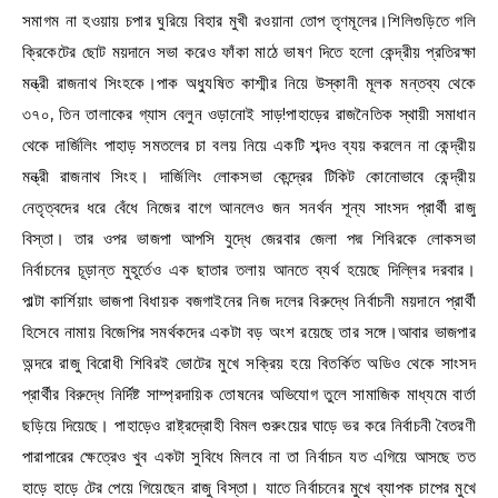
সমাগম না হওয়ায় চপার ঘুরিয়ে বিহার মুখী রওয়ানা তোপ তৃণমূলের।শিলিগুড়িতে গলি
ক্রিকেটের ছোট ময়দানে সভা করেও ফাঁকা মাঠে ভাষণ দিতে হলো কেন্দ্রীয় প্রতিরক্ষা
মন্ত্রী রাজনাথ সিংহকে।পাক অধ্যুষিত কাশ্মীর নিয়ে উস্কানী মূলক মন্তব্য থেকে
৩৭০, তিন তালাকের গ্যাস বেলুন ওড়ানোই সাড়!পাহাড়ের রাজনৈতিক স্থায়ী সমাধান
থেকে দার্জিলিং পাহাড় সমতলের চা বলয় নিয়ে একটি শব্দও ব্যয় করলেন না কেন্দ্রীয়
মন্ত্রী রাজনাথ সিংহ। দার্জিলিং লোকসভা কেন্দ্রের টিকিট কোনোভাবে কেন্দ্রীয়
নেতৃত্বদের ধরে বেঁধে নিজের বাগে আনলেও জন সনর্থন শূন্য সাংসদ প্রার্থী রাজু
বিস্তা। তার ওপর ভাজপা আপসি যুদ্ধে জেরবার জেলা পদ্ম শিবিরকে লোকসভা
নির্বাচনের চূড়ান্ত মুহূর্তেও এক ছাতার তলায় আনতে ব্যর্থ হয়েছে দিল্লির দরবার।
পাল্টা কার্শিয়াং ভাজপা বিধায়ক বজগাইনের নিজ দলের বিরুদ্ধে নির্বাচনী ময়দানে প্রার্থী
হিসেবে নামায় বিজেপির সমর্থকদের একটা বড় অংশ রয়েছে তার সঙ্গে।আবার ভাজপার
অন্দরে রাজু বিরোধী শিবিরই ভোটের মুখে সক্রিয় হয়ে বিতর্কিত অডিও থেকে সাংসদ
প্রার্থীর বিরুদ্ধে নির্দিষ্ট সাম্প্রদায়িক তোষনের অভিযোগ তুলে সামাজিক মাধ্যমে বার্তা
ছড়িয়ে দিয়েছে। পাহাড়েও রাষ্ট্রদ্রোহী বিমল গুরুংয়ের ঘাড়ে ভর করে নির্বাচনী বৈতরণী
পারাপারের ক্ষেত্রেও খুব একটা সুবিধে মিলবে না তা নির্বাচন যত এগিয়ে আসছে তত
হাড়ে হাড়ে টের পেয়ে গিয়েছেন রাজু বিস্তা। যাতে নির্বাচনের মুখে ব্যাপক চাপের মুখে