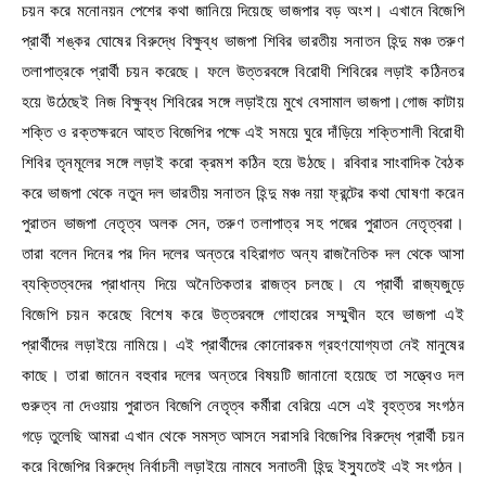
চয়ন করে মনোনয়ন পেশের কথা জানিয়ে দিয়েছে ভাজপার বড় অংশ। এখানে বিজেপি
প্রার্থী শঙ্কর ঘোষের বিরুদ্ধে বিক্ষুব্ধ ভাজপা শিবির ভারতীয় সনাতন হিন্দু মঞ্চ তরুণ
তলাপাত্রকে প্রার্থী চয়ন করেছে। ফলে উত্তরবঙ্গে বিরোধী শিবিরের লড়াই কঠিনতর
হয়ে উঠেছেই নিজ বিক্ষুব্ধ শিবিরের সঙ্গে লড়াইয়ে মুখে বেসামাল ভাজপা।গোজ কাটায়
শক্তি ও রক্তক্ষরনে আহত বিজেপির পক্ষে এই সময়ে ঘুরে দাঁড়িয়ে শক্তিশালী বিরোধী
শিবির তৃনমূলের সঙ্গে লড়াই করো ক্রমশ কঠিন হয়ে উঠছে। রবিবার সাংবাদিক বৈঠক
করে ভাজপা থেকে নতুন দল ভারতীয় সনাতন হিন্দু মঞ্চ নয়া ফ্রন্টের কথা ঘোষণা করেন
পুরাতন ভাজপা নেতৃত্ব অলক সেন, তরুণ তলাপাত্র সহ পদ্মের পুরাতন নেতৃত্বরা।
তারা বলেন দিনের পর দিন দলের অন্তরে বহিরাগত অন্য রাজনৈতিক দল থেকে আসা
ব্যক্তিত্বদের প্রাধান্য দিয়ে অনৈতিকতার রাজত্ব চলছে। যে প্রার্থী রাজ্যজুড়ে
বিজেপি চয়ন করেছে বিশেষ করে উত্তরবঙ্গে গোহারের সম্মুখীন হবে ভাজপা এই
প্রার্থীদের লড়াইয়ে নামিয়ে। এই প্রার্থীদের কোনোরকম গ্রহণযোগ্যতা নেই মানুষের
কাছে। তারা জানেন বহুবার দলের অন্তরে বিষয়টি জানানো হয়েছে তা সত্ত্বেও দল
গুরুত্ব না দেওয়ায় পুরাতন বিজেপি নেতৃত্ব কর্মীরা বেরিয়ে এসে এই বৃহত্তর সংগঠন
গড়ে তুলেছি আমরা এখান থেকে সমস্ত আসনে সরাসরি বিজেপির বিরুদ্ধে প্রার্থী চয়ন
করে বিজেপির বিরুদ্ধে নির্বাচনী লড়াইয়ে নামবে সনাতনী হিন্দু ইস্যুতেই এই সংগঠন।