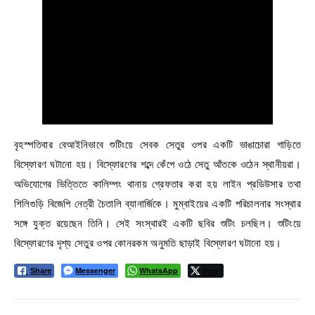
বৃহস্পতিবার বেআইনিভাবে শুটিংয়ে সেবক সেতুর ওপর একটি ভাঙাচোরা গাড়িতে
বিস্ফোরণ ঘটানো হয়। বিস্ফোরণের শব্দে কেঁপে ওঠে সেতু আঁতকে ওঠেন স্থানীয়রা।
অভিযোগের ভিত্তিতে কালিম্পং থানায় গ্রেফতার করা হয় লাইন প্রডিউসার তথা
শিলিগুড়ি বিজেপি নেত্রী চৈতালি ব্যানার্জিকে। মুম্বাইয়ের একটি পরিচালনার সংস্থার
সঙ্গে যুক্ত রয়েছেন তিনি। সেই সংস্থারই একটি ছবির শুটিং চলছিল। শুটিংয়ে
বিস্ফোরণের দৃশ্য সেতুর ওপর কোনরকম অনুমতি ছাড়াই বিস্ফোরণ ঘটানো হয়।
Messenger
WhatsApp
Post
Share