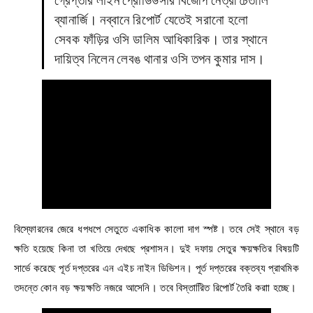
গ্রেপ্তার লাইন প্রোডিউসার বিজেপি নেত্রী চৈতালি
ব্যানার্জি। নব্বানে রিপোর্ট যেতেই সরানো হলো
সেবক ফাঁড়ির ওসি ডালিম আধিকারিক। তার স্থানে
দায়িত্ব নিলেন লেবঙ থানার ওসি তপন কুমার দাস।
বিস্ফোরনের জেরে ধপধপে সেতুতে একাধিক কালো দাগ স্পষ্ট। তবে সেই স্থানে বড়
ক্ষতি হয়েছে কিনা তা খতিয়ে দেখছে প্রশাসন। দুই দফায় সেতুর ক্ষয়ক্ষতির বিষয়টি
সার্ভে করেছে পূর্ত দপ্তরের এন এইচ নাইন ডিভিশন। পূর্ত দপ্তরের বক্তব্য প্রাথমিক
তদন্তে কোন বড় ক্ষয়ক্ষতি নজরে আসেনি। তবে বিস্তারিিত রিপোর্ট তৈরি করাা হচ্ছে।