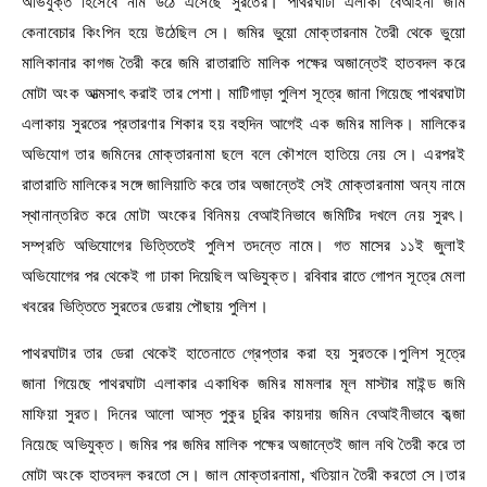
অভিযুক্ত হিসেবে নাম উঠে এসেছে সুরতের। পাথরঘাটা এলাকা বেআইনী জমি
কেনাবেচার কিংপিন হয়ে উঠেছিল সে। জমির ভুয়ো মোক্তারনাম তৈরী থেকে ভুয়ো
মালিকানার কাগজ তৈরী করে জমি রাতারাতি মালিক পক্ষের অজান্তেই হাতবদল করে
মোটা অংক আত্মসাৎ করাই তার পেশা। মাটিগাড়া পুলিশ সূত্রে জানা গিয়েছে পাথরঘাটা
এলাকায় সুরতের প্রতারণার শিকার হয় বহুদিন আগেই এক জমির মালিক। মালিকের
অভিযোগ তার জমিনের মোক্তারনামা ছলে বলে কৌশলে হাতিয়ে নেয় সে। এরপরই
রাতারাতি মালিকের সঙ্গে জালিয়াতি করে তার অজান্তেই সেই মোক্তারনামা অন্য নামে
স্থানান্তরিত করে মোটা অংকের বিনিময় বেআইনিভাবে জমিটির দখলে নেয় সুরৎ।
সম্প্রতি অভিযোগের ভিত্তিতেই পুলিশ তদন্তে নামে। গত মাসের ১১ই জুলাই
অভিযোগের পর থেকেই গা ঢাকা দিয়েছিল অভিযুক্ত। রবিবার রাতে গোপন সূত্রে মেলা
খবরের ভিত্তিতে সুরতের ডেরায় পৌছায় পুলিশ।
পাথরঘাটার তার ডেরা থেকেই হাতেনাতে গ্রেপ্তার করা হয় সুরতকে।পুলিশ সূত্রে
জানা গিয়েছে পাথরঘাটা এলাকার একাধিক জমির মামলার মূল মাস্টার মাইন্ড জমি
মাফিয়া সুরত। দিনের আলো আস্ত পুকুর চুরির কায়দায় জমিন বেআইনীভাবে কব্জা
নিয়েছে অভিযুক্ত। জমির পর জমির মালিক পক্ষের অজান্তেই জাল নথি তৈরী করে তা
মোটা অংকে হাতবদল করতো সে। জাল মোক্তারনামা, খতিয়ান তৈরী করতো সে।তার