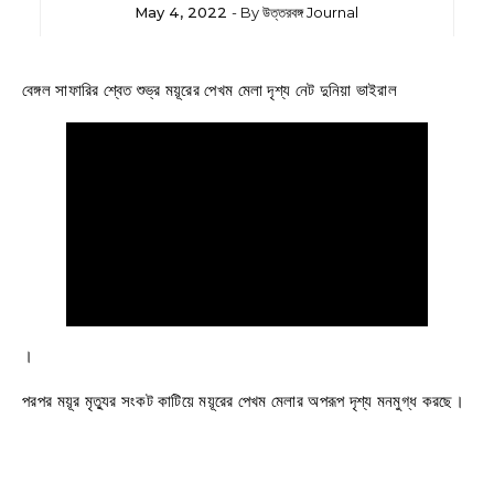
May 4, 2022
- By
উত্তরবঙ্গ Journal
বেঙ্গল সাফারির শ্বেত শুভ্র ময়ূরের পেখম মেলা দৃশ্য নেট দুনিয়া ভাইরাল
।
পরপর ময়ূর মৃত্যুর সংকট কাটিয়ে ময়ূরের পেখম মেলার অপরূপ দৃশ্য মনমুগ্ধ করছে।