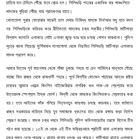
চাহিদা মত টেবিলে পৌঁছে যাবে গোল্ড বল। শিলিগুড়ি শহরের একাধিক বার পাবগুলিতে
মাদকের পুড়িয়া পৌঁছে যায় গ্রাহকদের হাতে।
খোলামেলা সুরার ফোয়ারার মাঝেই চলে দেদার নিষিদ্ধ মাদকে টান!আর শুধু হাত বদল
নয় শিলিগুড়িকে করিডর করে রীতিমতো মাদকের চক্র সক্রীয়।শিলিগুড়ি মাটিগাড়া
বিশ্বাস কলোনি এলাকায় গোটা এলাকা জুড়ে ঘরে ঘরে চলছে গোপন কারখানা। পুলিশ
সূত্রে জানা গিয়েছে মুর্শিদাবাদ লালাগোলা থেকে নিয়মিত শিলিগুড়ি মাটিগাড়া এলাকায়
মাদক প্রবেশ করে।
আবার উত্তর পূর্ব মায়নমার থেকে গাঁজা ঢুকছে শহরে যা চেন সার্ভিসের মাধ্যমে পৌছে
যাচ্ছে ভিন রাজ্য থেকে রাজধানী শহরে। পূর্বে দিল্লীর কোকেন পাচারের আন্তঃ রাষ্ট্র
চক্রের আন্ডার ওয়াল্ড কিংপিন নাইজেরিয়ার নাগরিক গুড লাক-কে গ্রেপ্তার করে
উত্তরবঙ্গ স্পেশ্যাল টাস্ক ফোর্স। দিল্লী থেকে মাদকের কিংপিনকেও গ্রেফতার করা
হয়। তবে আইনের ফাঁক গলিয়ে নিত্যনতুন কায়দায় চলছে কারবার। তবে বর্তমানে
রাজ্য সরকারের দায়িত্ব নিয়ে যুব সমাজকে ধ্বংসের হাত থেকে রক্ষায় কড়া নির্দেশ
প্রেরণ করেছে। মাদক চক্র দমনে শিলিগুড়ি পুলিশ কমিশনারেটের তরফে বিশেষ টিম
গঠন করা হয়েছে। ১৩ই মে থেকে এই টিম সক্রিয়ভাবে প্রতিটি থানা এলাকায় মাদক
চক্র দমনে নেমে পড়েছে। থানায় থানায় চলছে ধর পাকড়। মাটিগাড়া থানায় এলাকায়