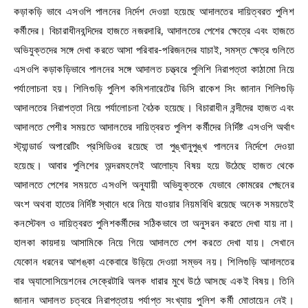
কড়াকড়ি ভাবে এসওপি পালনের নির্দেশ দেওয়া হয়েছে আদালতের দায়িত্বরত পুলিশ
কর্মীদের। বিচারাধীনবন্দিদের হাজতে নজরদারি, আদালতের পেশের ক্ষেত্রে এবং হাজতে
অভিযুক্তদের সঙ্গে দেখা করতে আসা পরিবার-পরিজনদের যাচাই, সমস্ত ক্ষেত্র গুলিতে
এসওপি কড়াকড়িভাবে পালনের সঙ্গে আদালত চত্ত্বরে পুলিশি নিরাপত্তা কাঠামো নিয়ে
পর্যালোচনা হয়। শিলিগুড়ি পুলিশ কমিশনারেটের ডিসি রাকেশ সিং জানান শিলিগুড়ি
আদালতের নিরাপত্তা নিয়ে পর্যালোচনা বৈঠক হয়েছে। বিচারাধীন বন্দীদের হাজত এবং
আদালতে পেশীর সময়তে আদালতের দায়িত্বরত পুলিশ কর্মীদের নির্দিষ্ট এসওপি অর্থাৎ
স্ট্যান্ডার্ড অপারেটিং প্রসিডিওর রয়েছে তা পুঙ্খানুপুঙ্খ পালনের নির্দেশে দেওয়া
হয়েছে। আবার পুলিশের অন্দরমহলেই আলোচ্য বিষয় হয়ে উঠেছে হাজত থেকে
আদালতে পেশের সময়তে এসওপি অনুযায়ী অভিযুক্তকে যেভাবে কোমরের পেছনের
অংশ অথবা হাতের নির্দিষ্ট স্থানে ধরে নিয়ে যাওয়ার নিয়মবিধি রয়েছে অনেক সময়তেই
কনস্টেবল ও দায়িত্বরত পুলিশকর্মীদের সঠিকভাবে তা অনুসরন করতে দেখা যায় না।
হালকা কায়দায় আসামিকে নিয়ে গিয়ে আদালতে পেশ করতে দেখা যায়। সেখানে
যেকোন ধরনের আশঙ্কা একেবারে উড়িয়ে দেওয়া সম্ভব নয়। শিলিগুড়ি আদালতের
বার অ্যাসোসিয়েশনের সেক্রেটারি অলক ধারার মুখে উঠে আসছে একই বিষয়। তিনি
জানান আদালত চত্বরে নিরাপত্তায় পর্যাপ্ত সংখ্যায় পুলিশ কর্মী মোতায়েন নেই।