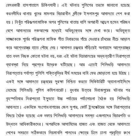
বেসরকারী হাসপাতালে চিকিৎসাধী। এই ঘটনায় পুলিশের তরফে জানানো হয়েছে
করনদীঘির থানায় খুনের মামলার বিচারাধীন বন্দীকে ইসলামপুর আদালতে পেশ করা
হয়। নিখুঁত পরিকল্পনামাফিক অপর পুলিশের খাতায় দাগি অপরাধী আব্দুল হুসেন পরিজন
বেশে আদালতের লকআপের মধ্যেই অভিযুক্তের সঙ্গে দেখা করে। অভিযুক্ত
সাজ্জাককে পূর্বের পরিকল্পনা মাফিক শীত নিবারনের গাঁয়ে দেওয়ার চাঁদরের নীচে আড়াল
করে আগ্নেয়াস্ত্র হাতে পৌছে দেয়। আদালত চত্ত্বরে দাঁড়িয়েই অনায়াসে আগ্নেয়াস্ত্র
হাত বদল নিছক কোনো ঘটনা নয়, বরং এই ঘটনা বিচারালয়ের অভ্যন্তরীণ নিরাপত্তা
ব্যাবস্থা নিয়ে প্রশ্নের উদ্রেক ঘটিয়েছে। আর এতেই শিলিগুড়ি আদালতে
নিরাপত্তায় পর্যাপ্ত পুলিশি শক্তিবৃদ্ধির দীর্ঘ সময়ের দাবি ফের জোড়ালো হয়ে উঠছে।
একই সঙ্গে আদালতে চত্ত্বরের সুরক্ষা নিশ্চিত করতে সিকিউরিটি অ্যানালাইসিসে
নেমেছে শিলিগুড়ি পুলিশ কমিশনারেট। বুধবার উত্তর দিনাজপুরের ঘটনার পর
বৃহস্পতিবার নিরাপত্তা ইস্যুতে উচ্চ পর্যায়ের পর্যালোচনা বৈঠক হয় শিলিগুড়ি
আদালতে। একদিকে সংশোধনাগারের জেল সুপার, কোর্ট ইন্সপেক্টরের সঙ্গে নিরাপত্তার
বিষয়ে বৈঠক হয়েছে এক দফায় শিলিগুড়ি আদালতের সমস্ত এজলাসের বিচারপতি ও
উদ্ধতন আধিকারীকদের। অপরদিকে আসামিদের হাজত এবং হাজত থেকে আদালতে
পেশের সময়তে সঠিকভাবে নিয়মাবলি পালনের ক্ষেত্রে ঢিলে ঢালা প্রবৃত্তি রুখে