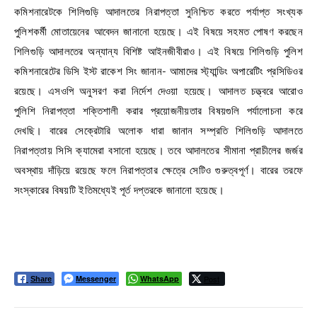
কমিশনারেটকে শিলিগুড়ি আদালতের নিরাপত্তা সুনিশ্চিত করতে পর্যাপ্ত সংখ্যক
পুলিশকর্মী মোতায়েনের আবেদন জানানো হয়েছে। এই বিষয়ে সহমত পোষণ করছেন
শিলিগুড়ি আদালতের অন্যান্য বিশিষ্ট আইনজীবীরাও। এই বিষয়ে শিলিগুড়ি পুলিশ
কমিশনারেটের ডিসি ইস্ট রাকেশ সিং জানান- আমাদের স্ট্যান্ডিং অপারেটিং প্রসিডিওর
রয়েছে। এসওপি অনুসরণ করা নির্দেশ দেওয়া হয়েছে। আদালত চত্ত্বরে আরোও
পুলিশি নিরাপত্তা শক্তিশালী করার প্রয়োজনীয়তার বিষয়গুলি পর্যালোচনা করে
দেখছি। বারের সেক্রেটারি অলোক ধারা জানান সম্প্রতি শিলিগুড়ি আদালতে
নিরাপত্তায় সিসি ক্যামেরা বসানো হয়েছে। তবে আদালতের সীমানা প্রাচীলের জর্জর
অবস্থায় দাঁড়িয়ে রয়েছে ফলে নিরাপত্তার ক্ষেত্রে সেটিও গুরুত্বপূর্ণ। বারের তরফে
সংস্কারের বিষয়টি ইতিমধ্যেই পূর্ত দপ্তরকে জানানো হয়েছে।
Messenger
WhatsApp
Post
Share