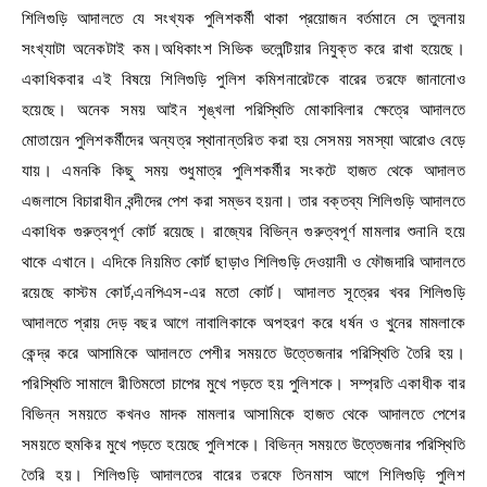
শিলিগুড়ি আদালতে যে সংখ্যক পুলিশকর্মী থাকা প্রয়োজন বর্তমানে সে তুলনায়
সংখ্যাটা অনেকটাই কম।অধিকাংশ সিভিক ভলেন্টিয়ার নিযুক্ত করে রাখা হয়েছে।
একাধিকবার এই বিষয়ে শিলিগুড়ি পুলিশ কমিশনারেটকে বারের তরফে জানানোও
হয়েছে। অনেক সময় আইন শৃঙ্খলা পরিস্থিতি মোকাবিলার ক্ষেত্রে আদালতে
মোতায়েন পুলিশকর্মীদের অন্যত্র স্থানান্তরিত করা হয় সেসময় সমস্যা আরোও বেড়ে
যায়। এমনকি কিছু সময় শুধুমাত্র পুলিশকর্মীর সংকটে হাজত থেকে আদালত
এজলাসে বিচারাধীন বন্দীদের পেশ করা সম্ভব হয়না। তার বক্তব্য শিলিগুড়ি আদালতে
একাধিক গুরুত্বপূর্ণ কোর্ট রয়েছে। রাজ্যের বিভিন্ন গুরুত্বপূর্ণ মামলার শুনানি হয়ে
থাকে এখানে। এদিকে নিয়মিত কোর্ট ছাড়াও শিলিগুড়ি দেওয়ানী ও ফৌজদারি আদালতে
রয়েছে কাস্টম কোর্ট,এনপিএস-এর মতো কোর্ট। আদালত সূত্রের খবর শিলিগুড়ি
আদালতে প্রায় দেড় বছর আগে নাবালিকাকে অপহরণ করে ধর্ষন ও খুনের মামলাকে
কেন্দ্র করে আসামিকে আদালতে পেশীর সময়তে উত্তেজনার পরিস্থিতি তৈরি হয়।
পরিস্থিতি সামালে রীতিমতো চাপের মুখে পড়তে হয় পুলিশকে। সম্প্রতি একাধীক বার
বিভিন্ন সময়তে কখনও মাদক মামলার আসামিকে হাজত থেকে আদালতে পেশের
সময়তে হুমকির মুখে পড়তে হয়েছে পুলিশকে। বিভিন্ন সময়তে উত্তেজনার পরিস্থিতি
তৈরি হয়। শিলিগুড়ি আদালতের বারের তরফে তিনমাস আগে শিলিগুড়ি পুলিশ